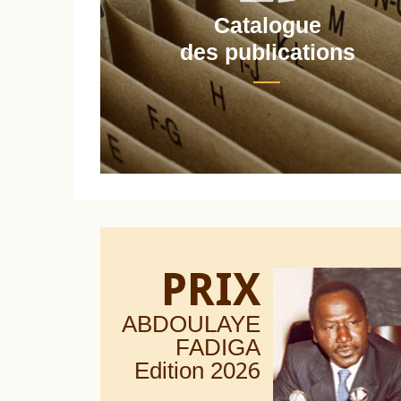
Catalogue
nt
des publications
PRIX
ABDOULAYE
FADIGA
Edition 20
26