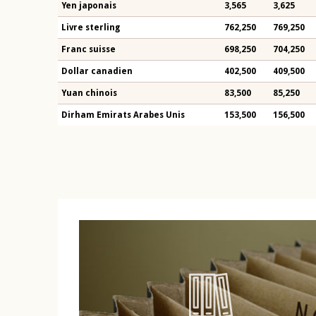
Yen japonais
3,565
3,625
Livre sterling
762,250
769,250
Franc suisse
698,250
704,250
Dollar canadien
402,500
409,500
Yuan chinois
83,500
85,250
Dirham Emirats Arabes Unis
153,500
156,500