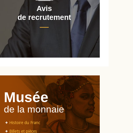
Avis
de recrutement
d
Musée
de la monnaie
Histoire du Franc
Billets et pièces