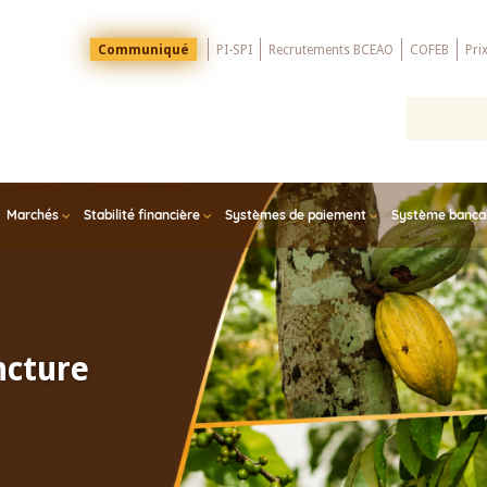
Menu
Communiqué
PI-SPI
Recrutements BCEAO
COFEB
Pri
Top
Marchés
Stabilité financière
Systèmes de paiement
Système bancair
ncture