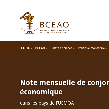
Skip
to
main
content
UMOA
BCEAO
Billets et pièces
Politique monétaire
Note mensuelle de conjo
économique
dans les pays de l'UEMOA