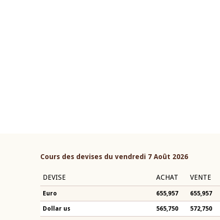
22 juillet 2026
ouverture du Comité de
Mot introductif du Gouvern
étaire de la BCEAO du 4 mars
Claude Kassi BROU lors de l
ée par son Président
présentation du rapport ann
n-Claude Kassi BROU
BCEAO
Cours des devises du vendredi 7 Août 2026
DEVISE
ACHAT
VENTE
Euro
655,957
655,957
Dollar us
565,750
572,750