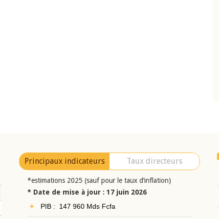
10 juin 2026
eur Jean-
Allocution d'ouverture du Comité de
a cérémonie de
Politique Monétaire de la BCEAO du 10 jui
uel 2025 de la
2026, prononcée par son Président
Monsieur Jean-Claude Kassi BROU
Principaux indicateurs
Taux directeurs
*estimations 2025 (sauf pour le taux d’inflation)
* Date de mise à jour : 17 juin 2026
PIB : 147 960 Mds Fcfa