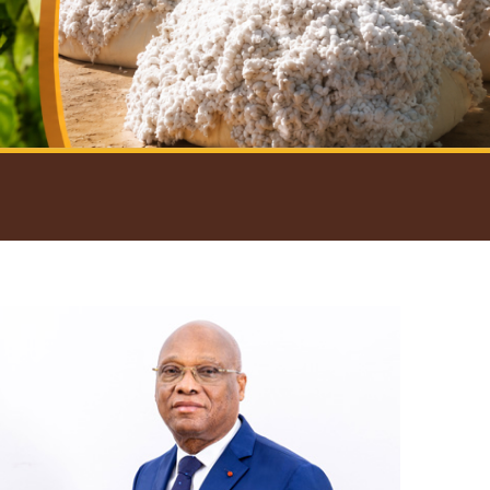
introductif du Gouverneur
Open
configuration
options