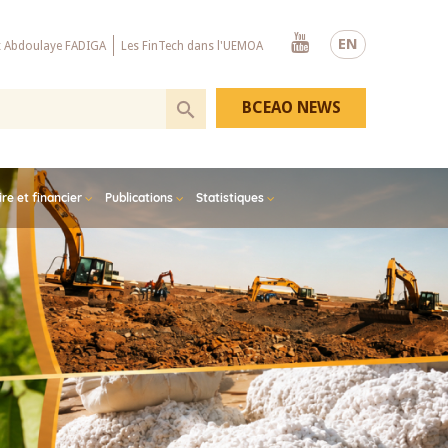
Youtube
EN
x Abdoulaye FADIGA
Les FinTech dans l'UEMOA
BCEAO NEWS
e et financier
Publications
Statistiques