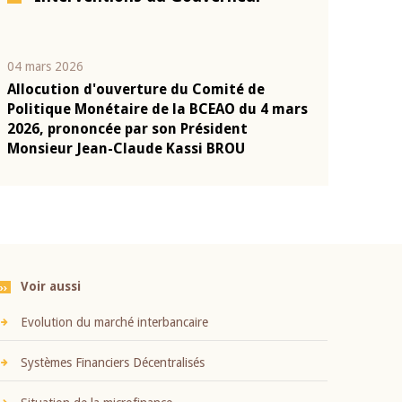
04 mars 2026
22 juillet 2026
Allocution d'ouverture du Comité de
Mot introduc
n
Politique Monétaire de la BCEAO du 4 mars
Claude Kassi
2026, prononcée par son Président
présentation
Monsieur Jean-Claude Kassi BROU
BCEAO
Voir aussi
Evolution du marché interbancaire
Systèmes Financiers Décentralisés