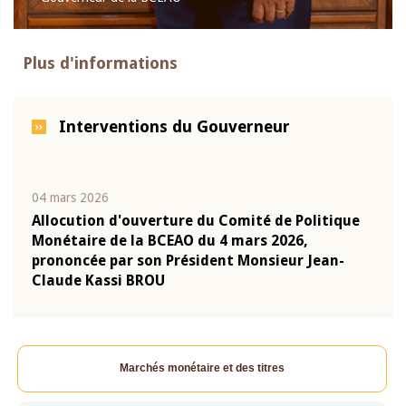
Plus d'informations
Interventions du Gouverneur
04 mars 2026
22 ju
que
Allocution d'ouverture du Comité de Politique
Mot 
Monétaire de la BCEAO du 4 mars 2026,
Kass
-
prononcée par son Président Monsieur Jean-
prés
Claude Kassi BROU
BCE
Marchés monétaire et des titres