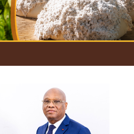
introductif du Gouverneur
Open
configuration
options