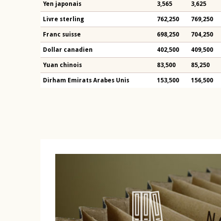
Yen japonais
3,565
3,625
Livre sterling
762,250
769,250
Franc suisse
698,250
704,250
Dollar canadien
402,500
409,500
Yuan chinois
83,500
85,250
Dirham Emirats Arabes Unis
153,500
156,500