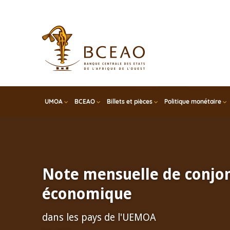
Skip
to
main
content
UMOA
BCEAO
Billets et pièces
Politique monétaire
Note mensuelle de conjo
économique
dans les pays de l'UEMOA