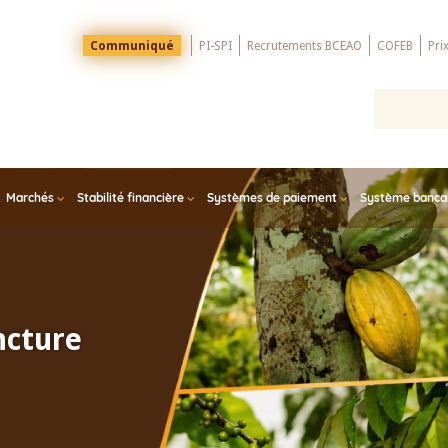
Menu
Communiqué
PI-SPI
Recrutements BCEAO
COFEB
Pri
Top
Marchés
Stabilité financière
Systèmes de paiement
Système bancair
ncture