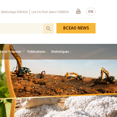
Youtube
EN
x Abdoulaye FADIGA
Les FinTech dans l'UEMOA
BCEAO NEWS
e et financier
Publications
Statistiques