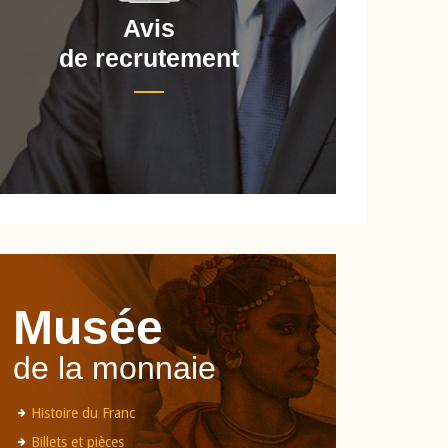
Avis
de recrutement
d
Musée
de la monnaie
Histoire du Franc
Billets et pièces