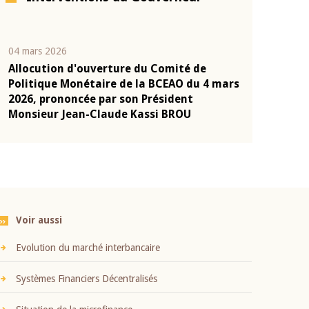
04 mars 2026
22 juillet 2026
Allocution d'ouverture du Comité de
Mot introduc
n
Politique Monétaire de la BCEAO du 4 mars
Claude Kassi
2026, prononcée par son Président
présentation
Monsieur Jean-Claude Kassi BROU
BCEAO
Voir aussi
Evolution du marché interbancaire
Systèmes Financiers Décentralisés