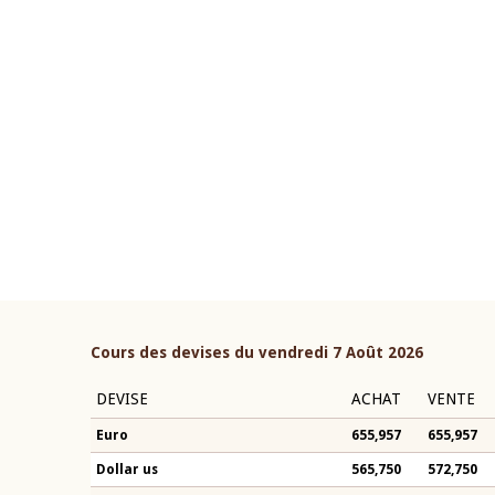
22 juillet 2026
ouverture du Comité de
Mot introductif du Gouvern
étaire de la BCEAO du 4 mars
Claude Kassi BROU lors de l
ée par son Président
présentation du rapport ann
n-Claude Kassi BROU
BCEAO
Cours des devises du vendredi 7 Août 2026
DEVISE
ACHAT
VENTE
Euro
655,957
655,957
Dollar us
565,750
572,750