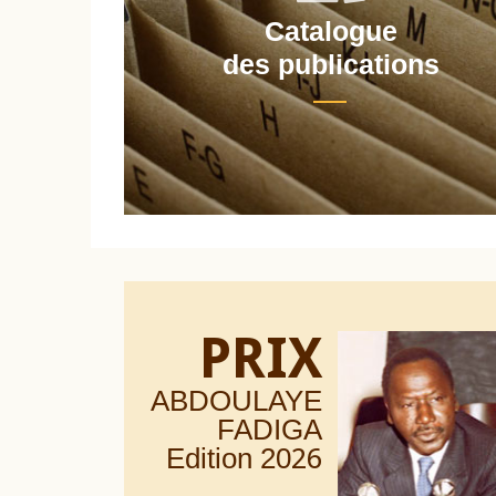
Catalogue
nt
des publications
PRIX
ABDOULAYE
FADIGA
Edition 20
26