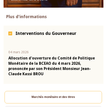
Plus d'informations
Interventions du Gouverneur
04 mars 2026
22 ju
que
Allocution d'ouverture du Comité de Politique
Mot 
Monétaire de la BCEAO du 4 mars 2026,
Kass
-
prononcée par son Président Monsieur Jean-
prés
Claude Kassi BROU
BCE
Marchés monétaire et des titres