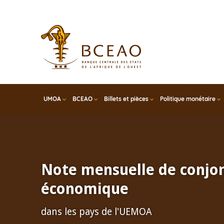
Skip
to
main
content
UMOA
BCEAO
Billets et pièces
Politique monétaire
Note mensuelle de conjo
économique
dans les pays de l'UEMOA