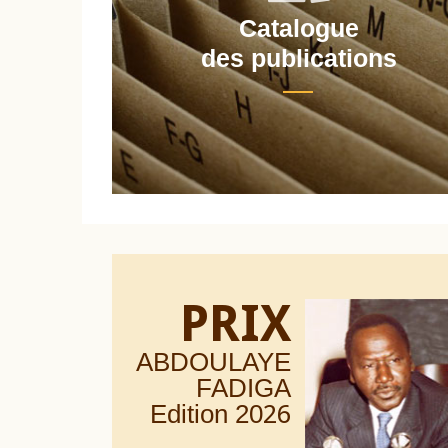
Catalogue
nt
des publications
PRIX
ABDOULAYE
FADIGA
Edition 20
26