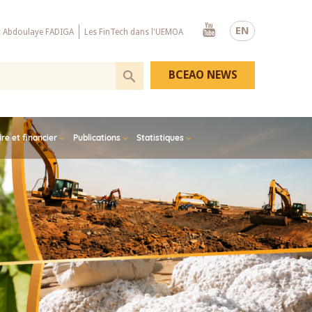
Youtube
EN
x Abdoulaye FADIGA
Les FinTech dans l'UEMOA
BCEAO NEWS
e et financier
Publications
Statistiques