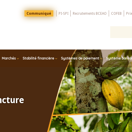
Menu
Communiqué
PI-SPI
Recrutements BCEAO
COFEB
Pri
Top
Marchés
Stabilité financière
Systèmes de paiement
Système bancair
ncture