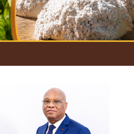
introductif du Gouverneur
Open
configuration
options