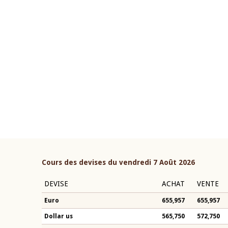
22 juillet 2026
ouverture du Comité de
Mot introductif du Gouvern
étaire de la BCEAO du 4 mars
Claude Kassi BROU lors de l
ée par son Président
présentation du rapport ann
n-Claude Kassi BROU
BCEAO
Cours des devises du vendredi 7 Août 2026
DEVISE
ACHAT
VENTE
Euro
655,957
655,957
Dollar us
565,750
572,750