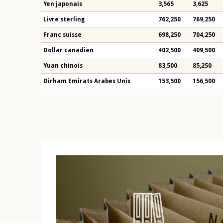
Yen japonais
3,565
3,625
Livre sterling
762,250
769,250
Franc suisse
698,250
704,250
Dollar canadien
402,500
409,500
Yuan chinois
83,500
85,250
Dirham Emirats Arabes Unis
153,500
156,500