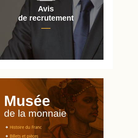
Avis
de recrutement
d
Musée
de la monnaie
Histoire du Franc
Billets et pièces