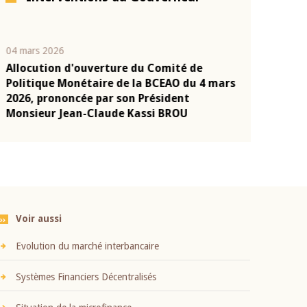
04 mars 2026
22 juillet 2026
Allocution d'ouverture du Comité de
Mot introduc
n
Politique Monétaire de la BCEAO du 4 mars
Claude Kassi
2026, prononcée par son Président
présentation
Monsieur Jean-Claude Kassi BROU
BCEAO
Voir aussi
Evolution du marché interbancaire
Systèmes Financiers Décentralisés