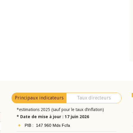
10 juin 2026
eur Jean-
Allocution d'ouverture du Comité de
a cérémonie de
Politique Monétaire de la BCEAO du 10 jui
uel 2025 de la
2026, prononcée par son Président
Monsieur Jean-Claude Kassi BROU
Principaux indicateurs
Taux directeurs
*estimations 2025 (sauf pour le taux d’inflation)
* Date de mise à jour : 17 juin 2026
PIB : 147 960 Mds Fcfa