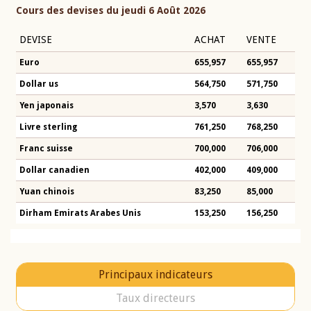
Cours des devises du jeudi 6 Août 2026
DEVISE
ACHAT
VENTE
Euro
655,957
655,957
Dollar us
564,750
571,750
Yen japonais
3,570
3,630
Livre sterling
761,250
768,250
Franc suisse
700,000
706,000
Dollar canadien
402,000
409,000
Yuan chinois
83,250
85,000
Dirham Emirats Arabes Unis
153,250
156,250
Principaux indicateurs
Taux directeurs