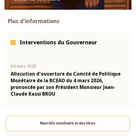
Plus d'informations
Interventions du Gouverneur
04 mars 2026
22 ju
que
Allocution d'ouverture du Comité de Politique
Mot 
Monétaire de la BCEAO du 4 mars 2026,
Kass
-
prononcée par son Président Monsieur Jean-
prés
Claude Kassi BROU
BCE
Marchés monétaire et des titres