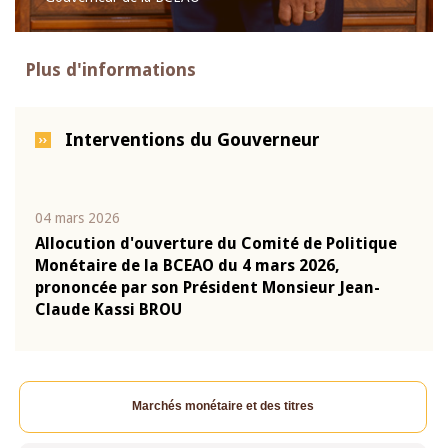
Plus d'informations
Interventions du Gouverneur
04 mars 2026
22 ju
que
Allocution d'ouverture du Comité de Politique
Mot 
Monétaire de la BCEAO du 4 mars 2026,
Kass
-
prononcée par son Président Monsieur Jean-
prés
Claude Kassi BROU
BCE
Marchés monétaire et des titres