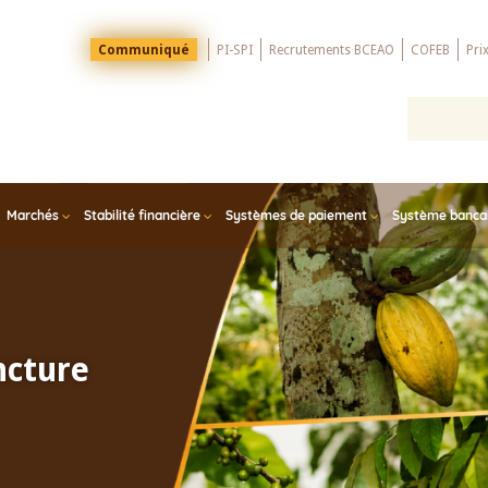
Menu
Communiqué
PI-SPI
Recrutements BCEAO
COFEB
Pri
Top
Marchés
Stabilité financière
Systèmes de paiement
Système bancair
ncture