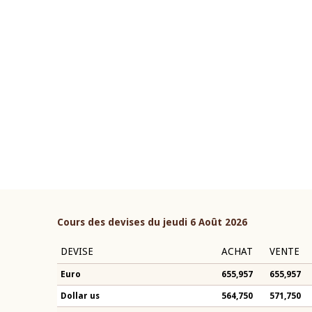
22 juillet 2026
ouverture du Comité de
Mot introductif du Gouvern
étaire de la BCEAO du 4 mars
Claude Kassi BROU lors de l
ée par son Président
présentation du rapport ann
n-Claude Kassi BROU
BCEAO
Cours des devises du jeudi 6 Août 2026
DEVISE
ACHAT
VENTE
Euro
655,957
655,957
Dollar us
564,750
571,750