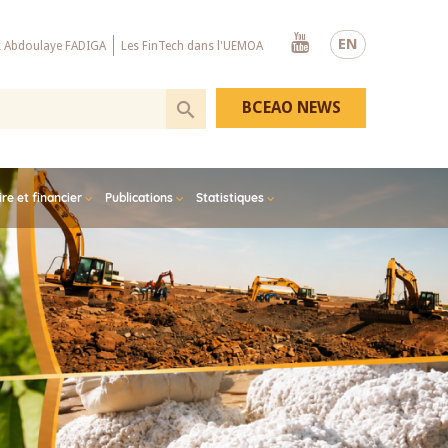
Youtube
EN
x Abdoulaye FADIGA
Les FinTech dans l'UEMOA
BCEAO NEWS
e et financier
Publications
Statistiques