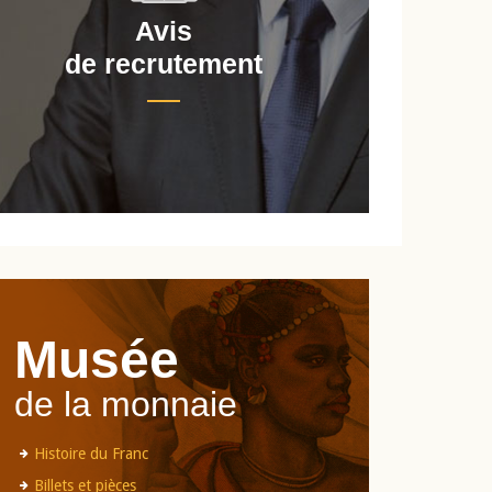
Avis
de recrutement
d
Musée
de la monnaie
Histoire du Franc
Billets et pièces