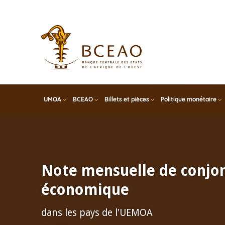
Skip
to
main
content
UMOA
BCEAO
Billets et pièces
Politique monétaire
Note mensuelle de conjo
économique
dans les pays de l'UEMOA