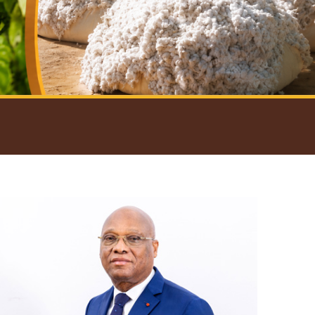
introductif du Gouverneur
Open
configuration
options