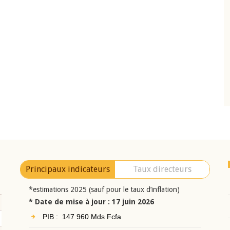
10 juin 2026
eur Jean-
Allocution d'ouverture du Comité de
a cérémonie de
Politique Monétaire de la BCEAO du 10 jui
uel 2025 de la
2026, prononcée par son Président
Monsieur Jean-Claude Kassi BROU
Principaux indicateurs
Taux directeurs
*estimations 2025 (sauf pour le taux d’inflation)
* Date de mise à jour : 17 juin 2026
PIB : 147 960 Mds Fcfa