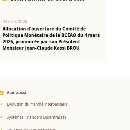
04 mars 2026
22 juillet 2026
Allocution d'ouverture du Comité de
Mot introduc
n
Politique Monétaire de la BCEAO du 4 mars
Claude Kassi
2026, prononcée par son Président
présentation
Monsieur Jean-Claude Kassi BROU
BCEAO
Voir aussi
Evolution du marché interbancaire
Systèmes Financiers Décentralisés