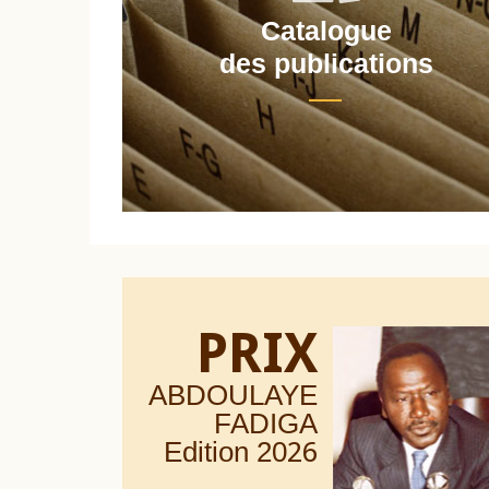
Catalogue
nt
des publications
PRIX
ABDOULAYE
FADIGA
Edition 20
26