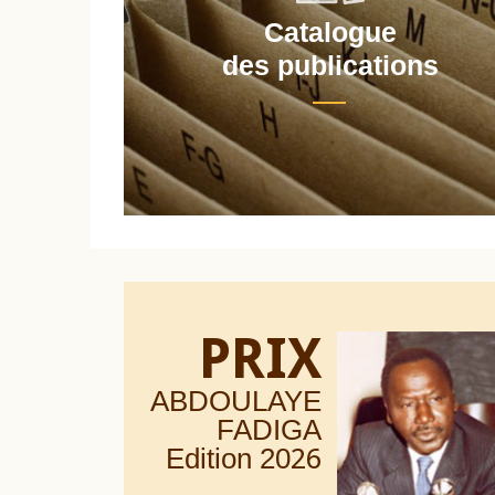
Catalogue
nt
des publications
PRIX
ABDOULAYE
FADIGA
Edition 20
26