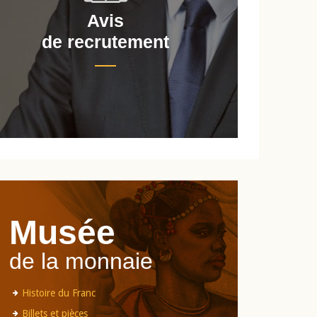
Avis
de recrutement
d
Musée
de la monnaie
Histoire du Franc
Billets et pièces