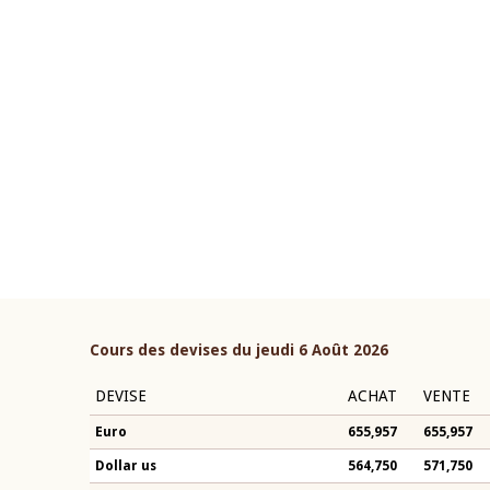
04 mars 2026
ouverture du Comité de
Allocution d'ouverture du 
étaire de la BCEAO du 10 juin
Politique Monétaire de la 
ée par son Président
2026, prononcée par son Pr
n-Claude Kassi BROU
Monsieur Jean-Claude Kass
Cours des devises du jeudi 6 Août 2026
DEVISE
ACHAT
VENTE
Euro
655,957
655,957
Dollar us
564,750
571,750