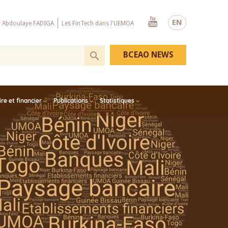
Youtube
EN
x Abdoulaye FADIGA
Les FinTech dans l'UEMOA
BCEAO NEWS
e et financier
Publications
Statistiques