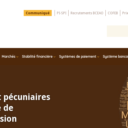
Menu
Communiqué
PI-SPI
Recrutements BCEAO
COFEB
Pri
Top
Marchés
Stabilité financière
Systèmes de paiement
Système bancair
t pécuniaires
e de
sion