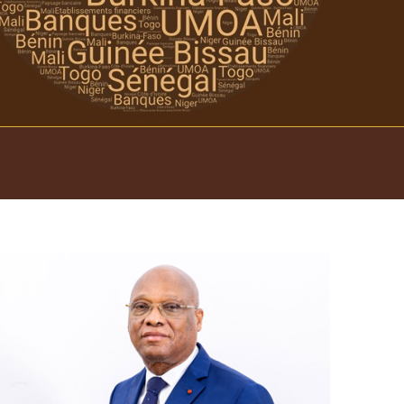
Open
configuration
options