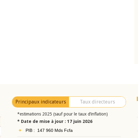
22 juillet 2026
Comité de
Mot introductif du Gouverneur Jean-
BCEAO du 4 mars
Claude Kassi BROU lors de la cérémonie d
ésident
présentation du rapport annuel 2025 de l
i BROU
BCEAO
Principaux indicateurs
Taux directeurs
*estimations 2025 (sauf pour le taux d’inflation)
* Date de mise à jour : 17 juin 2026
PIB : 147 960 Mds Fcfa