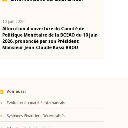
10 juin 2026
04 mars 2026
Allocution d'ouverture du Comité de
Allocution d
e
Politique Monétaire de la BCEAO du 10 juin
Politique Mo
a
2026, prononcée par son Président
2026, pronon
Monsieur Jean-Claude Kassi BROU
Monsieur Je
Voir aussi
Evolution du marché interbancaire
Systèmes Financiers Décentralisés