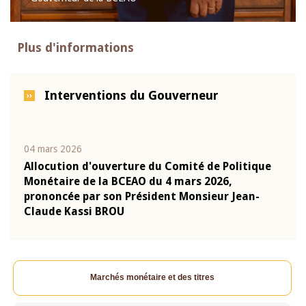
Plus d'informations
Interventions du Gouverneur
04 mars 2026
22 ju
que
Allocution d'ouverture du Comité de Politique
Mot 
Monétaire de la BCEAO du 4 mars 2026,
Kass
-
prononcée par son Président Monsieur Jean-
prés
Claude Kassi BROU
BCE
Marchés monétaire et des titres