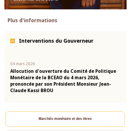
Plus d'informations
Interventions du Gouverneur
04 mars 2026
22 ju
que
Allocution d'ouverture du Comité de Politique
Mot 
Monétaire de la BCEAO du 4 mars 2026,
Kass
-
prononcée par son Président Monsieur Jean-
prés
Claude Kassi BROU
BCE
Marchés monétaire et des titres