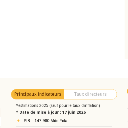
10 juin 2026
eur Jean-
Allocution d'ouverture du Comité de
a cérémonie de
Politique Monétaire de la BCEAO du 10 jui
uel 2025 de la
2026, prononcée par son Président
Monsieur Jean-Claude Kassi BROU
Principaux indicateurs
Taux directeurs
*estimations 2025 (sauf pour le taux d’inflation)
* Date de mise à jour : 17 juin 2026
PIB : 147 960 Mds Fcfa