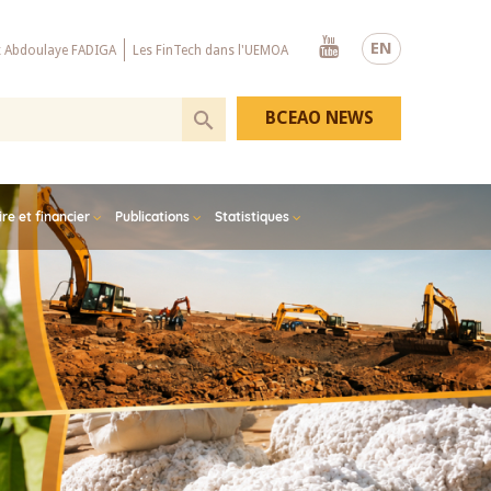
Youtube
EN
x Abdoulaye FADIGA
Les FinTech dans l'UEMOA
BCEAO NEWS
e et financier
Publications
Statistiques