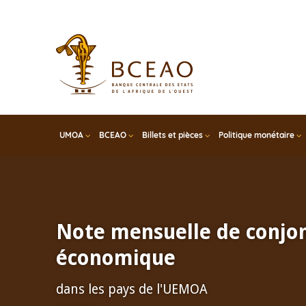
Skip
to
main
content
UMOA
BCEAO
Billets et pièces
Politique monétaire
Note mensuelle de conjo
économique
dans les pays de l'UEMOA