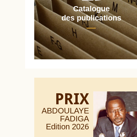
Catalogue
nt
des publications
PRIX
ABDOULAYE
FADIGA
Edition 20
26