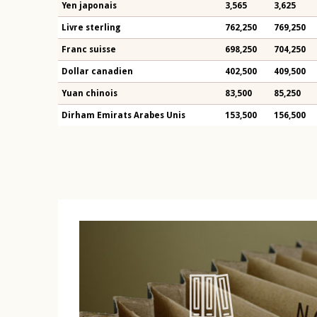
Yen japonais
3,565
3,625
Livre sterling
762,250
769,250
Franc suisse
698,250
704,250
Dollar canadien
402,500
409,500
Yuan chinois
83,500
85,250
Dirham Emirats Arabes Unis
153,500
156,500