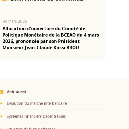
04 mars 2026
22 juillet 2026
Allocution d'ouverture du Comité de
Mot introduc
n
Politique Monétaire de la BCEAO du 4 mars
Claude Kassi
2026, prononcée par son Président
présentation
Monsieur Jean-Claude Kassi BROU
BCEAO
Voir aussi
Evolution du marché interbancaire
Systèmes Financiers Décentralisés