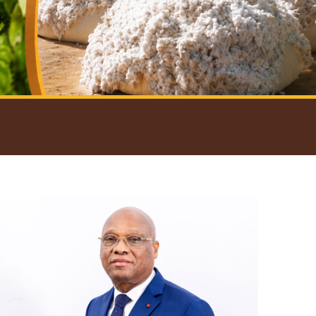
introductif du Gouverneur
Open
configuration
options