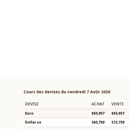
22 juillet 2026
ouverture du Comité de
Mot introductif du Gouvern
étaire de la BCEAO du 4 mars
Claude Kassi BROU lors de l
ée par son Président
présentation du rapport ann
n-Claude Kassi BROU
BCEAO
Cours des devises du vendredi 7 Août 2026
DEVISE
ACHAT
VENTE
Euro
655,957
655,957
Dollar us
565,750
572,750