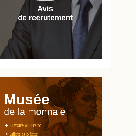
Avis
de recrutement
d
Musée
de la monnaie
Histoire du Franc
Billets et pièces