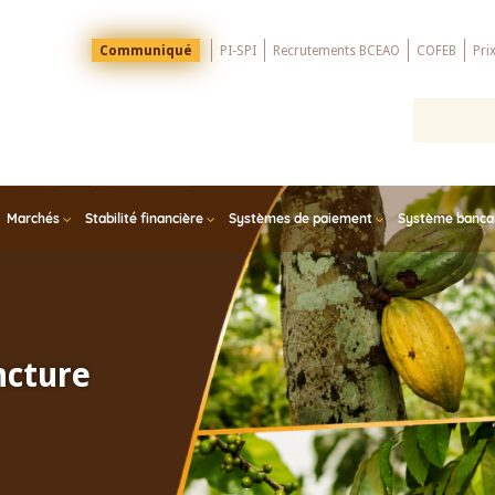
Menu
Communiqué
PI-SPI
Recrutements BCEAO
COFEB
Pri
Top
Marchés
Stabilité financière
Systèmes de paiement
Système bancair
ncture