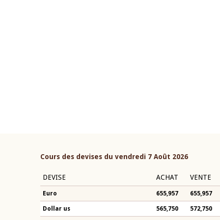
22 juillet 2026
ouverture du Comité de
Mot introductif du Gouvern
étaire de la BCEAO du 4 mars
Claude Kassi BROU lors de l
ée par son Président
présentation du rapport ann
n-Claude Kassi BROU
BCEAO
Cours des devises du vendredi 7 Août 2026
DEVISE
ACHAT
VENTE
Euro
655,957
655,957
Dollar us
565,750
572,750