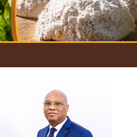
introductif du Gouverneur
Open
configuration
options