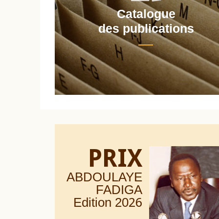
Catalogue
nt
des publications
PRIX
ABDOULAYE
FADIGA
Edition 20
26