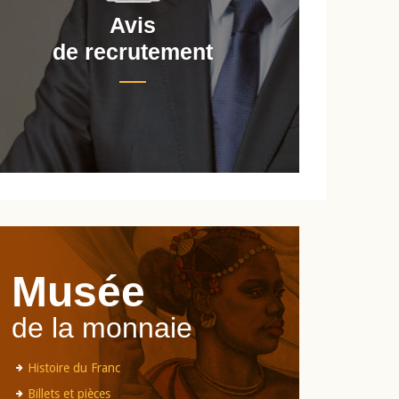
Avis
de recrutement
d
Musée
de la monnaie
Histoire du Franc
Billets et pièces