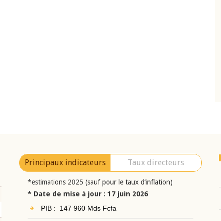
10 juin 2026
eur Jean-
Allocution d'ouverture du Comité de
a cérémonie de
Politique Monétaire de la BCEAO du 10 jui
uel 2025 de la
2026, prononcée par son Président
Monsieur Jean-Claude Kassi BROU
Principaux indicateurs
Taux directeurs
*estimations 2025 (sauf pour le taux d’inflation)
* Date de mise à jour : 17 juin 2026
PIB : 147 960 Mds Fcfa