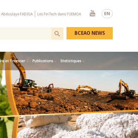
Youtube
EN
x Abdoulaye FADIGA
Les FinTech dans l'UEMOA
BCEAO NEWS
e et financier
Publications
Statistiques