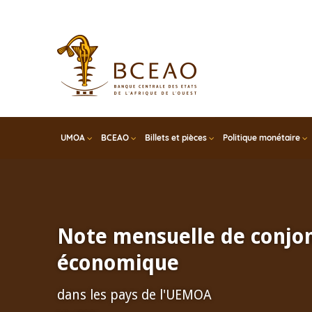
Skip
to
main
content
UMOA
BCEAO
Billets et pièces
Politique monétaire
Note mensuelle de conjo
économique
dans les pays de l'UEMOA