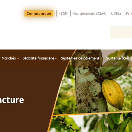
Menu
Communiqué
PI-SPI
Recrutements BCEAO
COFEB
Pri
Top
Marchés
Stabilité financière
Systèmes de paiement
Système bancair
ncture