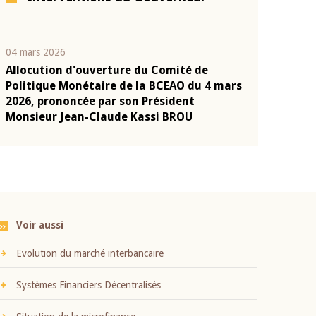
04 mars 2026
22 juillet 2026
Allocution d'ouverture du Comité de
Mot introduc
n
Politique Monétaire de la BCEAO du 4 mars
Claude Kassi
2026, prononcée par son Président
présentation
Monsieur Jean-Claude Kassi BROU
BCEAO
Voir aussi
Evolution du marché interbancaire
Systèmes Financiers Décentralisés