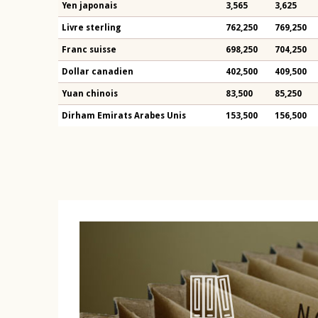
Yen japonais
3,565
3,625
Livre sterling
762,250
769,250
Franc suisse
698,250
704,250
Dollar canadien
402,500
409,500
Yuan chinois
83,500
85,250
Dirham Emirats Arabes Unis
153,500
156,500