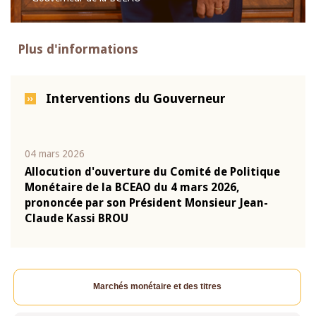
Plus d'informations
Interventions du Gouverneur
04 mars 2026
22 ju
que
Allocution d'ouverture du Comité de Politique
Mot 
Monétaire de la BCEAO du 4 mars 2026,
Kass
-
prononcée par son Président Monsieur Jean-
prés
Claude Kassi BROU
BCE
Marchés monétaire et des titres