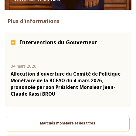
Plus d'informations
Interventions du Gouverneur
04 mars 2026
22 ju
que
Allocution d'ouverture du Comité de Politique
Mot 
Monétaire de la BCEAO du 4 mars 2026,
Kass
-
prononcée par son Président Monsieur Jean-
prés
Claude Kassi BROU
BCE
Marchés monétaire et des titres