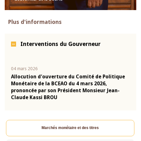
Plus d'informations
Interventions du Gouverneur
04 mars 2026
22 ju
que
Allocution d'ouverture du Comité de Politique
Mot 
Monétaire de la BCEAO du 4 mars 2026,
Kass
-
prononcée par son Président Monsieur Jean-
prés
Claude Kassi BROU
BCE
Marchés monétaire et des titres