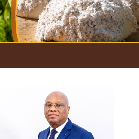
introductif du Gouverneur
Open
configuration
options