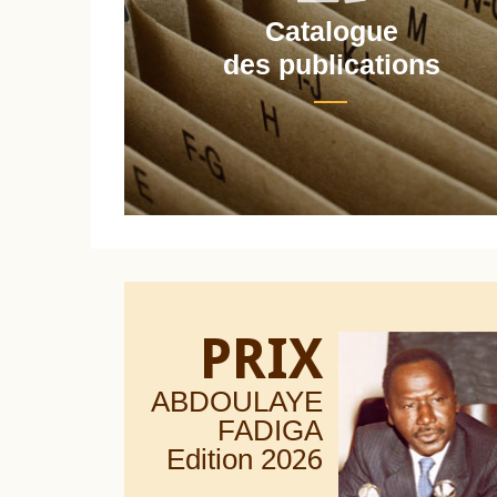
Catalogue
nt
des publications
PRIX
ABDOULAYE
FADIGA
Edition 20
26