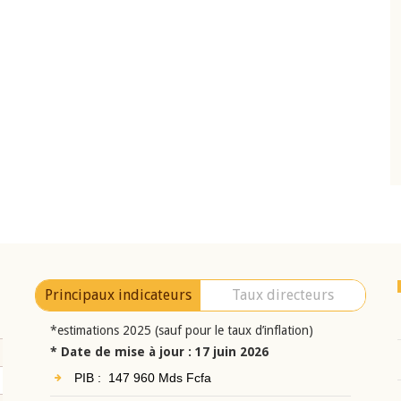
10 juin 2026
eur Jean-
Allocution d'ouverture du Comité de
a cérémonie de
Politique Monétaire de la BCEAO du 10 jui
uel 2025 de la
2026, prononcée par son Président
Monsieur Jean-Claude Kassi BROU
Principaux indicateurs
Taux directeurs
*estimations 2025 (sauf pour le taux d’inflation)
* Date de mise à jour : 17 juin 2026
PIB : 147 960 Mds Fcfa