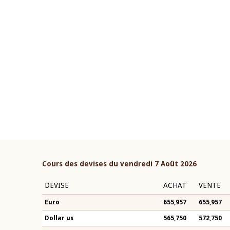
22 juillet 2026
ouverture du Comité de
Mot introductif du Gouvern
étaire de la BCEAO du 4 mars
Claude Kassi BROU lors de l
ée par son Président
présentation du rapport ann
n-Claude Kassi BROU
BCEAO
Cours des devises du vendredi 7 Août 2026
DEVISE
ACHAT
VENTE
Euro
655,957
655,957
Dollar us
565,750
572,750