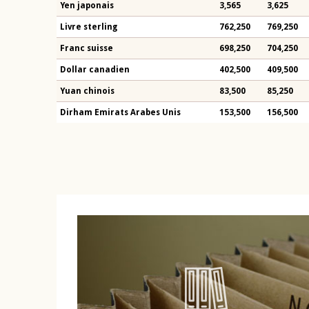
Yen japonais
3,565
3,625
Livre sterling
762,250
769,250
Franc suisse
698,250
704,250
Dollar canadien
402,500
409,500
Yuan chinois
83,500
85,250
Dirham Emirats Arabes Unis
153,500
156,500