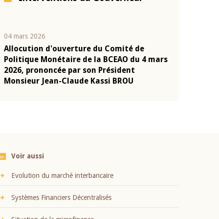
04 mars 2026
22 juillet 2026
Allocution d'ouverture du Comité de
Mot introduc
n
Politique Monétaire de la BCEAO du 4 mars
Claude Kassi
2026, prononcée par son Président
présentation
Monsieur Jean-Claude Kassi BROU
BCEAO
Voir aussi
Evolution du marché interbancaire
Systèmes Financiers Décentralisés