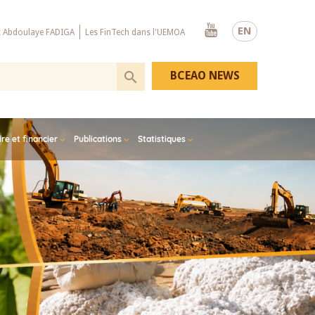
Youtube
EN
x Abdoulaye FADIGA
Les FinTech dans l'UEMOA
BCEAO NEWS
e et financier
Publications
Statistiques