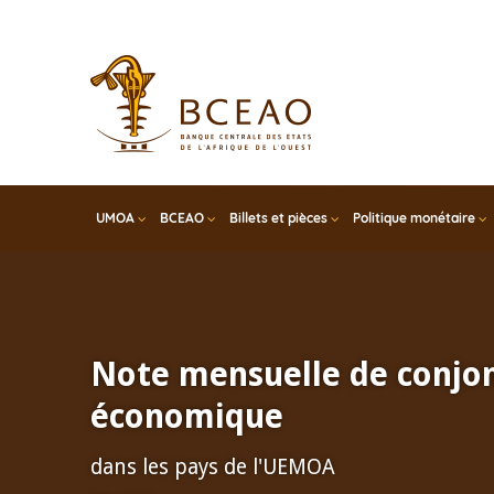
Skip
to
main
content
UMOA
BCEAO
Billets et pièces
Politique monétaire
Note mensuelle de conjo
économique
dans les pays de l'UEMOA