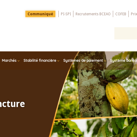
Menu
Communiqué
PI-SPI
Recrutements BCEAO
COFEB
Pri
Top
Marchés
Stabilité financière
Systèmes de paiement
Système bancair
ncture