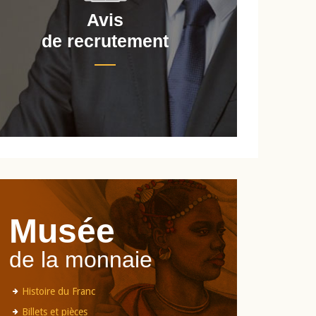
Avis
de recrutement
d
Musée
de la monnaie
Histoire du Franc
Billets et pièces