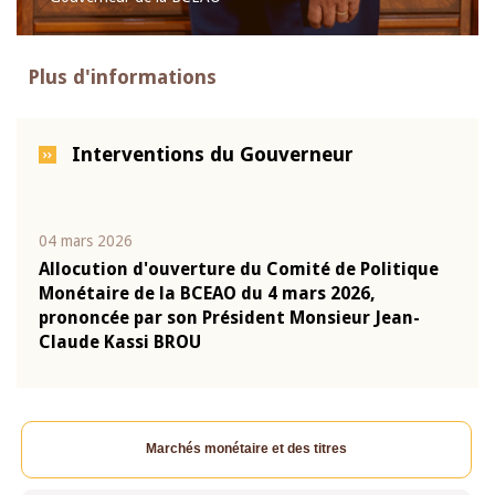
Plus d'informations
Interventions du Gouverneur
04 mars 2026
22 ju
que
Allocution d'ouverture du Comité de Politique
Mot 
Monétaire de la BCEAO du 4 mars 2026,
Kass
-
prononcée par son Président Monsieur Jean-
prés
Claude Kassi BROU
BCE
Marchés monétaire et des titres