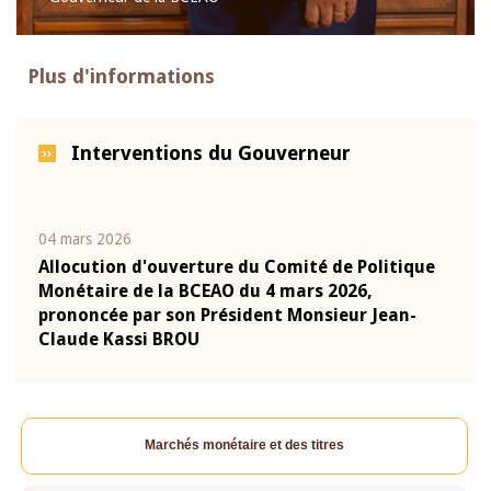
Plus d'informations
Interventions du Gouverneur
04 mars 2026
22 ju
que
Allocution d'ouverture du Comité de Politique
Mot 
Monétaire de la BCEAO du 4 mars 2026,
Kass
-
prononcée par son Président Monsieur Jean-
prés
Claude Kassi BROU
BCE
Marchés monétaire et des titres