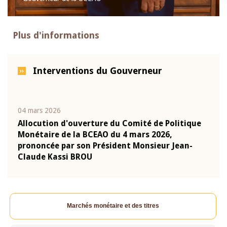
Plus d'informations
Interventions du Gouverneur
04 mars 2026
22 ju
que
Allocution d'ouverture du Comité de Politique
Mot 
Monétaire de la BCEAO du 4 mars 2026,
Kass
-
prononcée par son Président Monsieur Jean-
prés
Claude Kassi BROU
BCE
Marchés monétaire et des titres