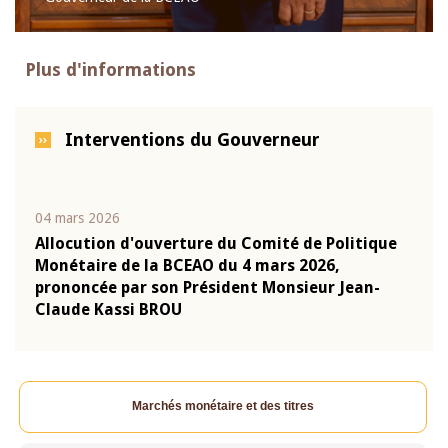
Plus d'informations
Interventions du Gouverneur
04 mars 2026
22 ju
que
Allocution d'ouverture du Comité de Politique
Mot 
Monétaire de la BCEAO du 4 mars 2026,
Kass
-
prononcée par son Président Monsieur Jean-
prés
Claude Kassi BROU
BCE
Marchés monétaire et des titres