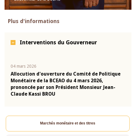
Plus d'informations
Interventions du Gouverneur
04 mars 2026
22 ju
que
Allocution d'ouverture du Comité de Politique
Mot 
Monétaire de la BCEAO du 4 mars 2026,
Kass
-
prononcée par son Président Monsieur Jean-
prés
Claude Kassi BROU
BCE
Marchés monétaire et des titres