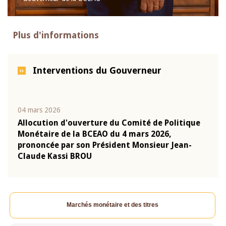
Plus d'informations
Interventions du Gouverneur
04 mars 2026
22 ju
que
Allocution d'ouverture du Comité de Politique
Mot 
Monétaire de la BCEAO du 4 mars 2026,
Kass
-
prononcée par son Président Monsieur Jean-
prés
Claude Kassi BROU
BCE
Marchés monétaire et des titres