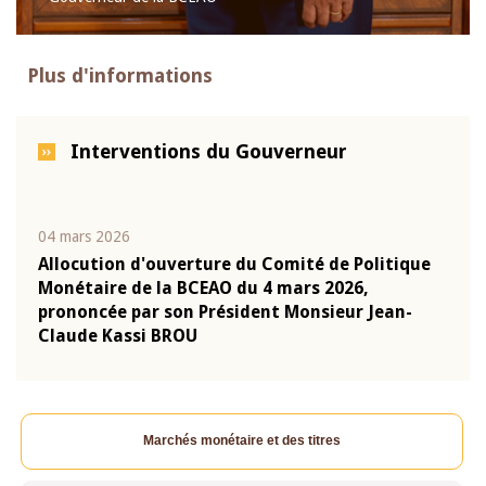
Plus d'informations
Interventions du Gouverneur
04 mars 2026
22 ju
que
Allocution d'ouverture du Comité de Politique
Mot 
Monétaire de la BCEAO du 4 mars 2026,
Kass
-
prononcée par son Président Monsieur Jean-
prés
Claude Kassi BROU
BCE
Marchés monétaire et des titres