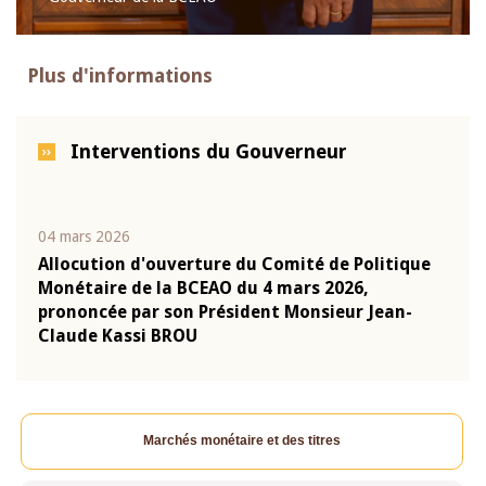
Plus d'informations
Interventions du Gouverneur
04 mars 2026
22 ju
que
Allocution d'ouverture du Comité de Politique
Mot 
Monétaire de la BCEAO du 4 mars 2026,
Kass
-
prononcée par son Président Monsieur Jean-
prés
Claude Kassi BROU
BCE
Marchés monétaire et des titres