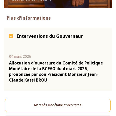
Plus d'informations
Interventions du Gouverneur
04 mars 2026
22 ju
que
Allocution d'ouverture du Comité de Politique
Mot 
Monétaire de la BCEAO du 4 mars 2026,
Kass
-
prononcée par son Président Monsieur Jean-
prés
Claude Kassi BROU
BCE
Marchés monétaire et des titres