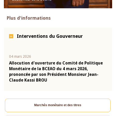
Plus d'informations
Interventions du Gouverneur
04 mars 2026
22 ju
que
Allocution d'ouverture du Comité de Politique
Mot 
Monétaire de la BCEAO du 4 mars 2026,
Kass
-
prononcée par son Président Monsieur Jean-
prés
Claude Kassi BROU
BCE
Marchés monétaire et des titres