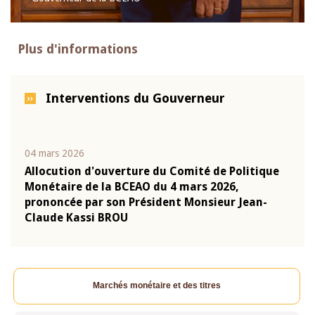
Plus d'informations
Interventions du Gouverneur
04 mars 2026
22 ju
que
Allocution d'ouverture du Comité de Politique
Mot 
Monétaire de la BCEAO du 4 mars 2026,
Kass
-
prononcée par son Président Monsieur Jean-
prés
Claude Kassi BROU
BCE
Marchés monétaire et des titres