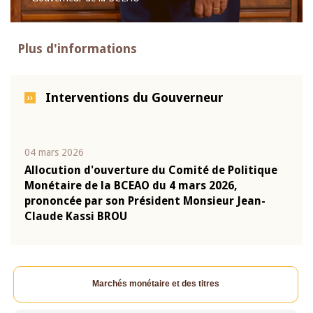
Plus d'informations
Interventions du Gouverneur
04 mars 2026
22 ju
que
Allocution d'ouverture du Comité de Politique
Mot 
Monétaire de la BCEAO du 4 mars 2026,
Kass
-
prononcée par son Président Monsieur Jean-
prés
Claude Kassi BROU
BCE
Marchés monétaire et des titres