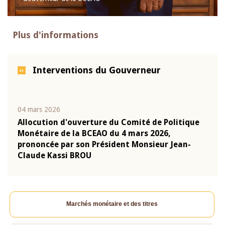
Plus d'informations
Interventions du Gouverneur
04 mars 2026
22 ju
que
Allocution d'ouverture du Comité de Politique
Mot 
Monétaire de la BCEAO du 4 mars 2026,
Kass
-
prononcée par son Président Monsieur Jean-
prés
Claude Kassi BROU
BCE
Marchés monétaire et des titres