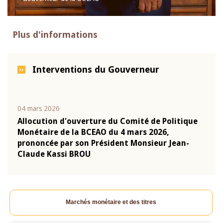
Plus d'informations
Interventions du Gouverneur
04 mars 2026
22 ju
que
Allocution d'ouverture du Comité de Politique
Mot 
Monétaire de la BCEAO du 4 mars 2026,
Kass
-
prononcée par son Président Monsieur Jean-
prés
Claude Kassi BROU
BCE
Marchés monétaire et des titres