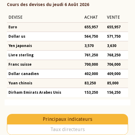
Cours des devises du jeudi 6 Août 2026
DEVISE
ACHAT
VENTE
Euro
655,957
655,957
Dollar us
564,750
571,750
Yen japonais
3,570
3,630
Livre sterling
761,250
768,250
Franc suisse
700,000
706,000
Dollar canadien
402,000
409,000
Yuan chinois
83,250
85,000
Dirham Emirats Arabes Unis
153,250
156,250
Principaux indicateurs
Taux directeurs