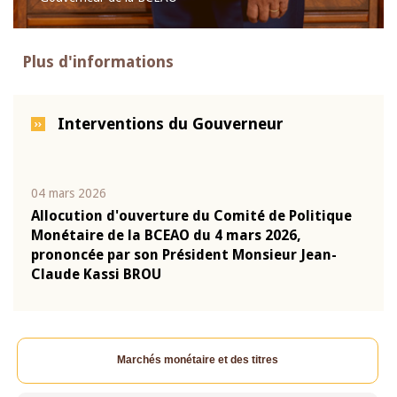
Plus d'informations
Interventions du Gouverneur
04 mars 2026
22 ju
que
Allocution d'ouverture du Comité de Politique
Mot 
Monétaire de la BCEAO du 4 mars 2026,
Kass
-
prononcée par son Président Monsieur Jean-
prés
Claude Kassi BROU
BCE
Marchés monétaire et des titres