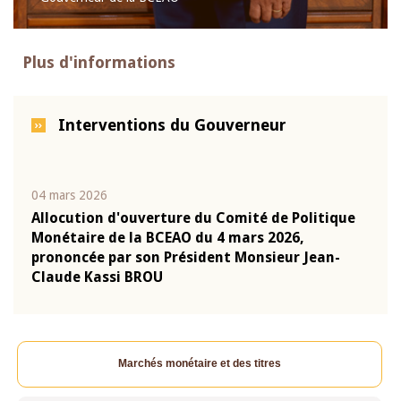
Plus d'informations
Interventions du Gouverneur
04 mars 2026
22 ju
que
Allocution d'ouverture du Comité de Politique
Mot 
Monétaire de la BCEAO du 4 mars 2026,
Kass
-
prononcée par son Président Monsieur Jean-
prés
Claude Kassi BROU
BCE
Marchés monétaire et des titres