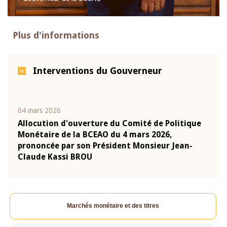
Plus d'informations
Interventions du Gouverneur
04 mars 2026
22 ju
que
Allocution d'ouverture du Comité de Politique
Mot 
Monétaire de la BCEAO du 4 mars 2026,
Kass
-
prononcée par son Président Monsieur Jean-
prés
Claude Kassi BROU
BCE
Marchés monétaire et des titres