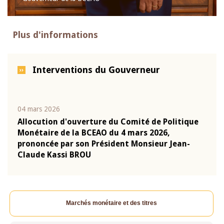
Plus d'informations
Interventions du Gouverneur
04 mars 2026
22 ju
que
Allocution d'ouverture du Comité de Politique
Mot 
Monétaire de la BCEAO du 4 mars 2026,
Kass
-
prononcée par son Président Monsieur Jean-
prés
Claude Kassi BROU
BCE
Marchés monétaire et des titres