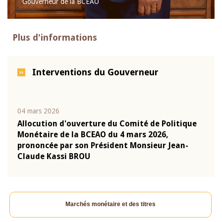
Gouverneur de la BCEAO
Plus d'informations
Interventions du Gouverneur
04 mars 2026
22 ju
que
Allocution d'ouverture du Comité de Politique
Mot 
Monétaire de la BCEAO du 4 mars 2026,
Kass
-
prononcée par son Président Monsieur Jean-
prés
Claude Kassi BROU
BCE
Marchés monétaire et des titres