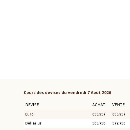
22 juillet 2026
ouverture du Comité de
Mot introductif du Gouvern
étaire de la BCEAO du 4 mars
Claude Kassi BROU lors de l
ée par son Président
présentation du rapport ann
n-Claude Kassi BROU
BCEAO
Cours des devises du vendredi 7 Août 2026
DEVISE
ACHAT
VENTE
Euro
655,957
655,957
Dollar us
565,750
572,750