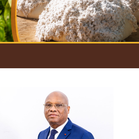
introductif du Gouverneur
Open
configuration
options