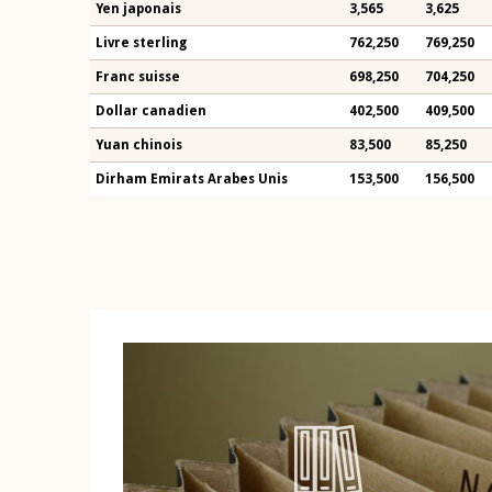
Yen japonais
3,565
3,625
Livre sterling
762,250
769,250
Franc suisse
698,250
704,250
Dollar canadien
402,500
409,500
Yuan chinois
83,500
85,250
Dirham Emirats Arabes Unis
153,500
156,500