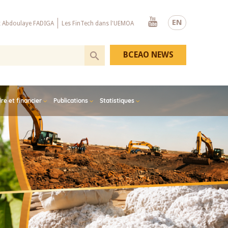
Youtube
EN
x Abdoulaye FADIGA
Les FinTech dans l'UEMOA
BCEAO NEWS
e et financier
Publications
Statistiques