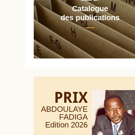
Catalogue
nt
des publications
PRIX
ABDOULAYE
FADIGA
Edition 20
26