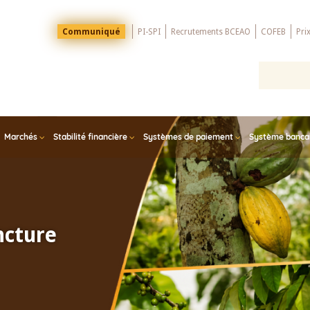
Menu
Communiqué
PI-SPI
Recrutements BCEAO
COFEB
Pri
Top
Marchés
Stabilité financière
Systèmes de paiement
Système bancair
ncture