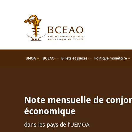
Skip
to
main
content
UMOA
BCEAO
Billets et pièces
Politique monétaire
Note mensuelle de conjo
économique
dans les pays de l'UEMOA