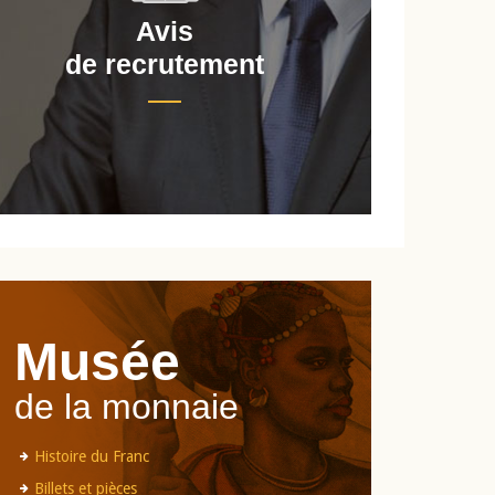
Avis
de recrutement
d
Musée
de la monnaie
Histoire du Franc
Billets et pièces