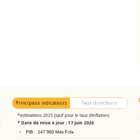
10 juin 2026
eur Jean-
Allocution d'ouverture du Comité de
a cérémonie de
Politique Monétaire de la BCEAO du 10 jui
uel 2025 de la
2026, prononcée par son Président
Monsieur Jean-Claude Kassi BROU
Principaux indicateurs
Taux directeurs
*estimations 2025 (sauf pour le taux d’inflation)
* Date de mise à jour : 17 juin 2026
PIB : 147 960 Mds Fcfa