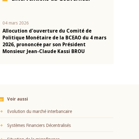
04 mars 2026
22 juillet 2026
Allocution d'ouverture du Comité de
Mot introduc
n
Politique Monétaire de la BCEAO du 4 mars
Claude Kassi
2026, prononcée par son Président
présentation
Monsieur Jean-Claude Kassi BROU
BCEAO
Voir aussi
Evolution du marché interbancaire
Systèmes Financiers Décentralisés