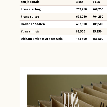
Yen japonais
3,565
3,625
Livre sterling
762,250
769,250
Franc suisse
698,250
704,250
Dollar canadien
402,500
409,500
Yuan chinois
83,500
85,250
Dirham Emirats Arabes Unis
153,500
156,500