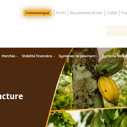
Menu
Communiqué
PI-SPI
Recrutements BCEAO
COFEB
Pri
Top
Marchés
Stabilité financière
Systèmes de paiement
Système bancair
ncture