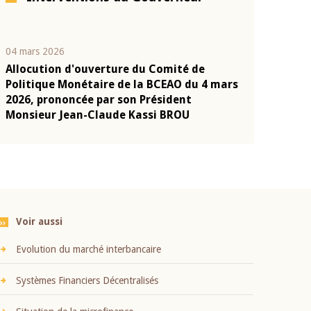
04 mars 2026
22 juillet 2026
Allocution d'ouverture du Comité de
Mot introduc
n
Politique Monétaire de la BCEAO du 4 mars
Claude Kassi
2026, prononcée par son Président
présentation
Monsieur Jean-Claude Kassi BROU
BCEAO
Voir aussi
Evolution du marché interbancaire
Systèmes Financiers Décentralisés