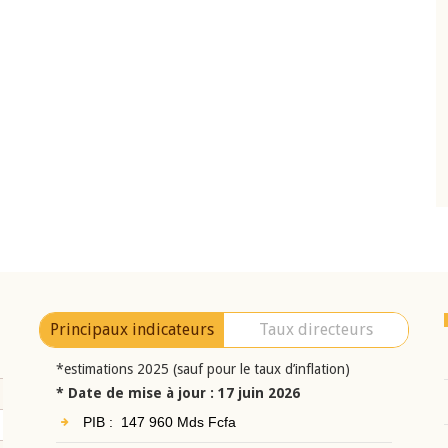
10 juin 2026
eur Jean-
Allocution d'ouverture du Comité de
a cérémonie de
Politique Monétaire de la BCEAO du 10 jui
uel 2025 de la
2026, prononcée par son Président
Monsieur Jean-Claude Kassi BROU
Principaux indicateurs
Taux directeurs
*estimations 2025 (sauf pour le taux d’inflation)
* Date de mise à jour : 17 juin 2026
PIB : 147 960 Mds Fcfa