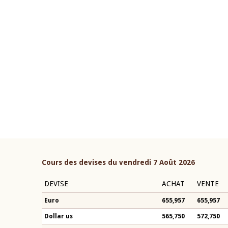
22 juillet 2026
ouverture du Comité de
Mot introductif du Gouvern
étaire de la BCEAO du 4 mars
Claude Kassi BROU lors de l
ée par son Président
présentation du rapport ann
n-Claude Kassi BROU
BCEAO
Cours des devises du vendredi 7 Août 2026
DEVISE
ACHAT
VENTE
Euro
655,957
655,957
Dollar us
565,750
572,750