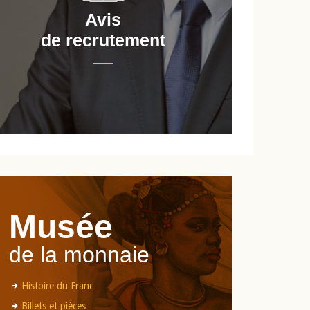
Avis
de recrutement
d
Musée
de la monnaie
Histoire du Franc
Billets et pièces