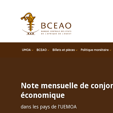
Skip
to
main
content
UMOA
BCEAO
Billets et pièces
Politique monétaire
Note mensuelle de conjo
économique
dans les pays de l'UEMOA