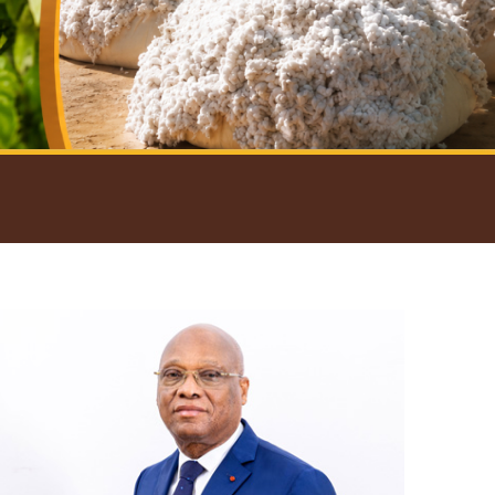
introductif du Gouverneur
Open
configuration
options