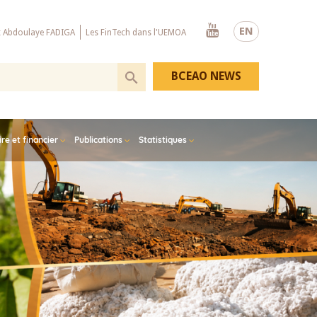
Youtube
EN
x Abdoulaye FADIGA
Les FinTech dans l'UEMOA
BCEAO NEWS
e et financier
Publications
Statistiques