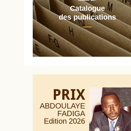
Catalogue
nt
des publications
PRIX
ABDOULAYE
FADIGA
Edition 20
26