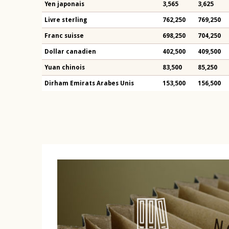
Yen japonais
3,565
3,625
Livre sterling
762,250
769,250
Franc suisse
698,250
704,250
Dollar canadien
402,500
409,500
Yuan chinois
83,500
85,250
Dirham Emirats Arabes Unis
153,500
156,500