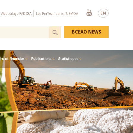
Youtube
EN
x Abdoulaye FADIGA
Les FinTech dans l'UEMOA
BCEAO NEWS
e et financier
Publications
Statistiques