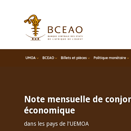
Skip
to
main
content
UMOA
BCEAO
Billets et pièces
Politique monétaire
Note mensuelle de conjo
économique
dans les pays de l'UEMOA