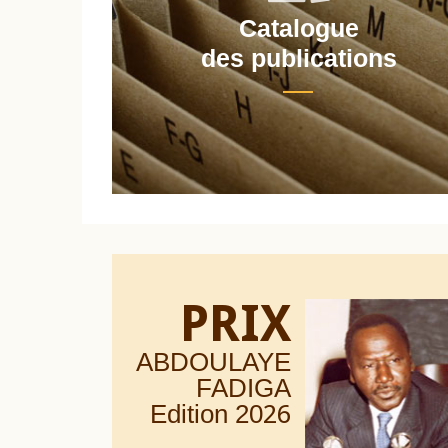
Catalogue
nt
des publications
PRIX
ABDOULAYE
FADIGA
Edition 20
26