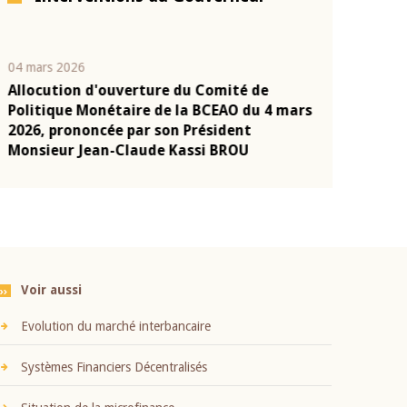
04 mars 2026
22 juillet 2026
Allocution d'ouverture du Comité de
Mot introduc
n
Politique Monétaire de la BCEAO du 4 mars
Claude Kassi
2026, prononcée par son Président
présentation
Monsieur Jean-Claude Kassi BROU
BCEAO
Voir aussi
Evolution du marché interbancaire
Systèmes Financiers Décentralisés