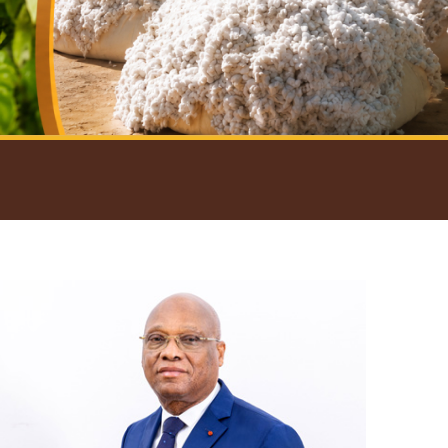
introductif du Gouverneur
Open
configuration
options