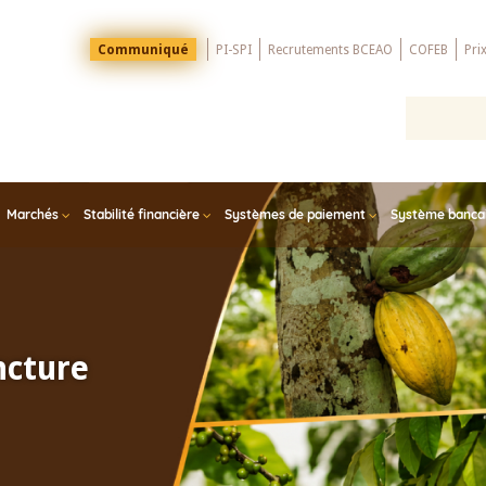
Menu
Communiqué
PI-SPI
Recrutements BCEAO
COFEB
Pri
Top
Marchés
Stabilité financière
Systèmes de paiement
Système bancair
ncture