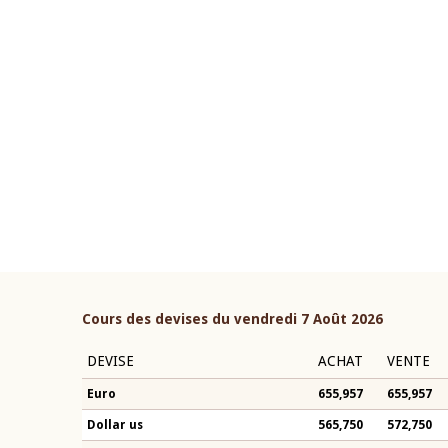
22 juillet 2026
ouverture du Comité de
Mot introductif du Gouvern
étaire de la BCEAO du 4 mars
Claude Kassi BROU lors de l
ée par son Président
présentation du rapport ann
n-Claude Kassi BROU
BCEAO
Cours des devises du vendredi 7 Août 2026
DEVISE
ACHAT
VENTE
Euro
655,957
655,957
Dollar us
565,750
572,750