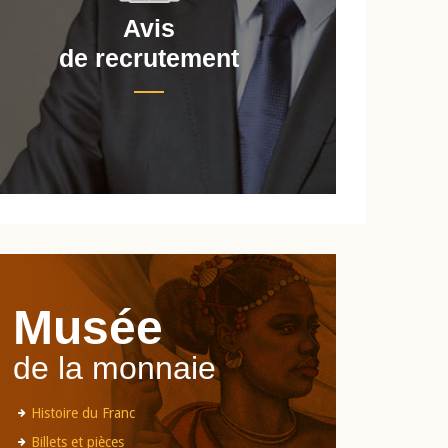
Avis
de recrutement
d
Musée
de la monnaie
Histoire du Franc
Billets et pièces