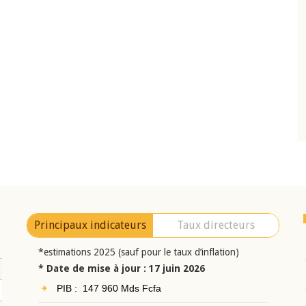
10 juin 2026
eur Jean-
Allocution d'ouverture du Comité de
a cérémonie de
Politique Monétaire de la BCEAO du 10 jui
uel 2025 de la
2026, prononcée par son Président
Monsieur Jean-Claude Kassi BROU
Principaux indicateurs
Taux directeurs
*estimations 2025 (sauf pour le taux d’inflation)
* Date de mise à jour : 17 juin 2026
PIB : 147 960 Mds Fcfa