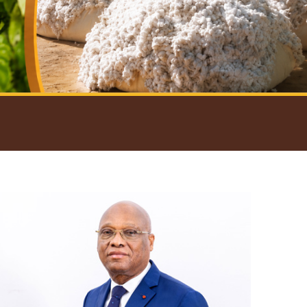
introductif du Gouverneur
Open
configuration
options