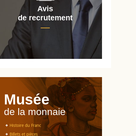
Avis
de recrutement
d
Musée
de la monnaie
Histoire du Franc
Billets et pièces