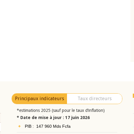
10 juin 2026
eur Jean-
Allocution d'ouverture du Comité de
a cérémonie de
Politique Monétaire de la BCEAO du 10 jui
uel 2025 de la
2026, prononcée par son Président
Monsieur Jean-Claude Kassi BROU
Principaux indicateurs
Taux directeurs
*estimations 2025 (sauf pour le taux d’inflation)
* Date de mise à jour : 17 juin 2026
PIB : 147 960 Mds Fcfa