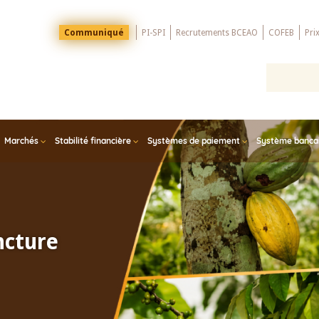
Menu
Communiqué
PI-SPI
Recrutements BCEAO
COFEB
Pri
Top
Marchés
Stabilité financière
Systèmes de paiement
Système bancair
ncture