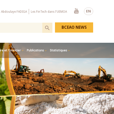
Youtube
EN
x Abdoulaye FADIGA
Les FinTech dans l'UEMOA
BCEAO NEWS
e et financier
Publications
Statistiques