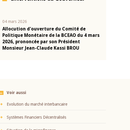
04 mars 2026
22 juillet 2026
Allocution d'ouverture du Comité de
Mot introduc
n
Politique Monétaire de la BCEAO du 4 mars
Claude Kassi
2026, prononcée par son Président
présentation
Monsieur Jean-Claude Kassi BROU
BCEAO
Voir aussi
Evolution du marché interbancaire
Systèmes Financiers Décentralisés