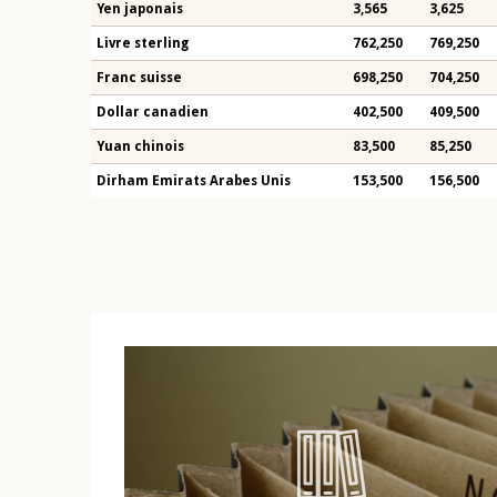
Yen japonais
3,565
3,625
Livre sterling
762,250
769,250
Franc suisse
698,250
704,250
Dollar canadien
402,500
409,500
Yuan chinois
83,500
85,250
Dirham Emirats Arabes Unis
153,500
156,500