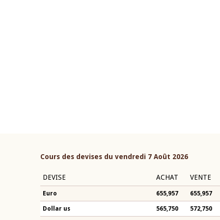
22 juillet 2026
ouverture du Comité de
Mot introductif du Gouvern
étaire de la BCEAO du 4 mars
Claude Kassi BROU lors de l
ée par son Président
présentation du rapport ann
n-Claude Kassi BROU
BCEAO
Cours des devises du vendredi 7 Août 2026
DEVISE
ACHAT
VENTE
Euro
655,957
655,957
Dollar us
565,750
572,750