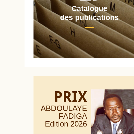
Catalogue
nt
des publications
PRIX
ABDOULAYE
FADIGA
Edition 20
26