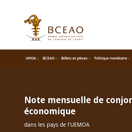
Skip
to
main
content
UMOA
BCEAO
Billets et pièces
Politique monétaire
Note mensuelle de conjo
économique
dans les pays de l'UEMOA