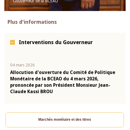
Gouverneur de la BCEAO
Plus d'informations
Interventions du Gouverneur
04 mars 2026
22 ju
que
Allocution d'ouverture du Comité de Politique
Mot 
Monétaire de la BCEAO du 4 mars 2026,
Kass
-
prononcée par son Président Monsieur Jean-
prés
Claude Kassi BROU
BCE
Marchés monétaire et des titres