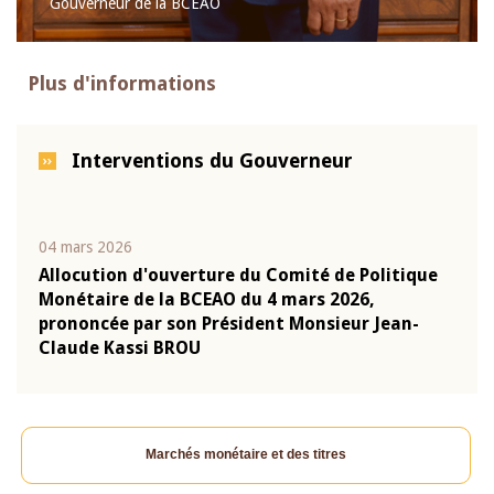
Gouverneur de la BCEAO
Plus d'informations
Interventions du Gouverneur
04 mars 2026
22 ju
que
Allocution d'ouverture du Comité de Politique
Mot 
Monétaire de la BCEAO du 4 mars 2026,
Kass
-
prononcée par son Président Monsieur Jean-
prés
Claude Kassi BROU
BCE
Marchés monétaire et des titres