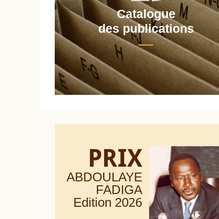
Catalogue
nt
des publications
PRIX
ABDOULAYE
FADIGA
Edition 20
26