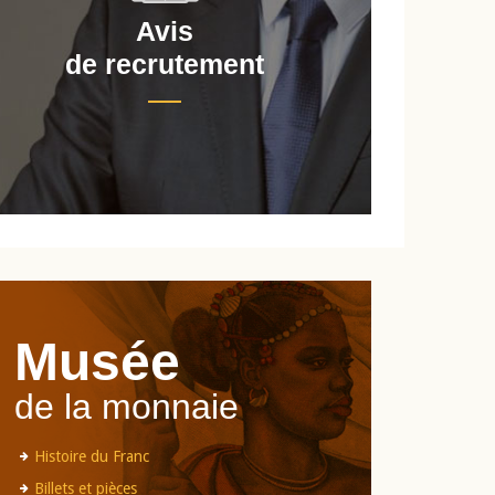
Avis
de recrutement
d
Musée
de la monnaie
Histoire du Franc
Billets et pièces