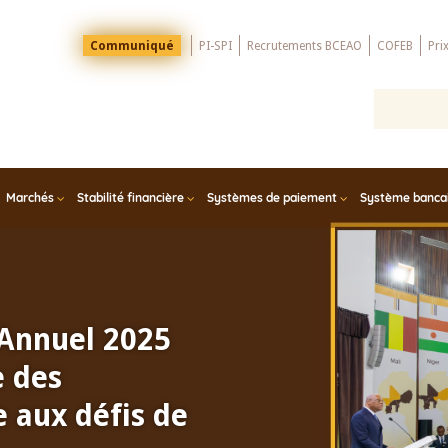
Menu
Communiqué
PI-SPI
Recrutements BCEAO
COFEB
Pri
Top
Marchés
Stabilité financière
Systèmes de paiement
Système bancair
 Annuel 2025
e des
 aux défis de