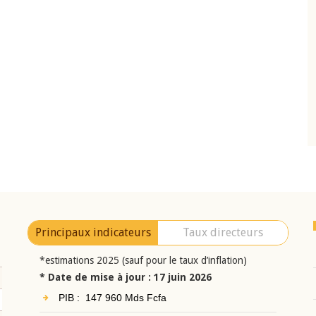
04 mars 2026
Comité de
Allocution d'ouverture du Comité de
CEAO du 10 juin
Politique Monétaire de la BCEAO du 4 mar
ésident
2026, prononcée par son Président
i BROU
Monsieur Jean-Claude Kassi BROU
Principaux indicateurs
Taux directeurs
*estimations 2025 (sauf pour le taux d’inflation)
* Date de mise à jour : 17 juin 2026
PIB : 147 960 Mds Fcfa