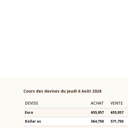
10 juin 2026
if du Gouverneur Jean-
Allocution d'ouverture du 
BROU lors de la cérémonie de
Politique Monétaire de la B
du rapport annuel 2025 de la
2026, prononcée par son Pr
Monsieur Jean-Claude Kass
Cours des devises du jeudi 6 Août 2026
DEVISE
ACHAT
VENTE
Euro
655,957
655,957
Dollar us
564,750
571,750