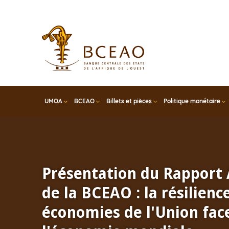
Skip
to
main
content
UMOA
BCEAO
Billets et pièces
Politique monétaire
Présentation du Rapport
de la BCEAO : la résilienc
économies de l'Union face