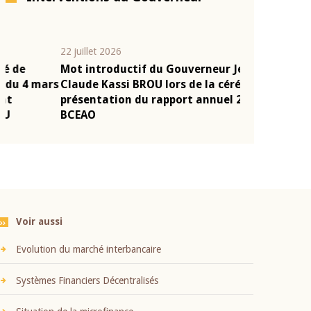
22 juillet 2026
10 juin 2026
Mot introductif du Gouverneur Jean-
Allocution d
s
Claude Kassi BROU lors de la cérémonie de
Politique Mo
présentation du rapport annuel 2025 de la
2026, pronon
BCEAO
Monsieur Je
Voir aussi
Evolution du marché interbancaire
Systèmes Financiers Décentralisés