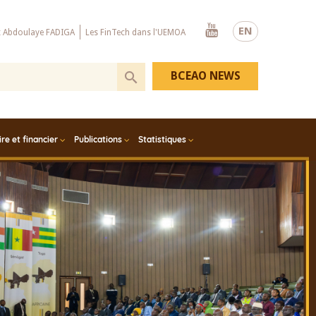
Youtube
EN
x Abdoulaye FADIGA
Les FinTech dans l'UEMOA
BCEAO NEWS
e et financier
Publications
Statistiques