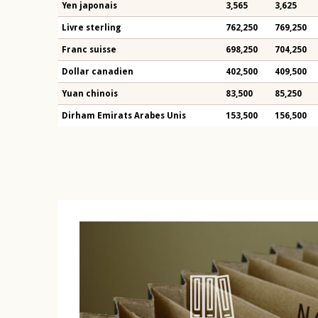
Yen japonais
3,565
3,625
Livre sterling
762,250
769,250
Franc suisse
698,250
704,250
Dollar canadien
402,500
409,500
Yuan chinois
83,500
85,250
Dirham Emirats Arabes Unis
153,500
156,500