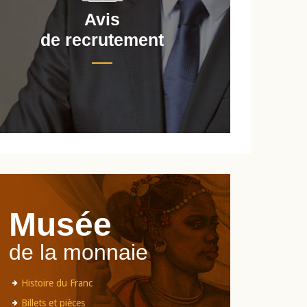
Avis
de recrutement
d
Musée
de la monnaie
Histoire du Franc
Billets et pièces