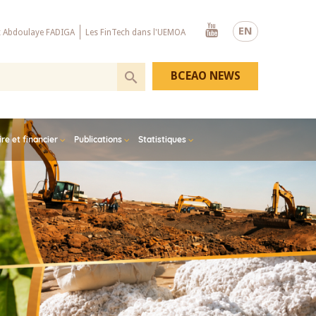
Youtube
EN
x Abdoulaye FADIGA
Les FinTech dans l'UEMOA
BCEAO NEWS
e et financier
Publications
Statistiques