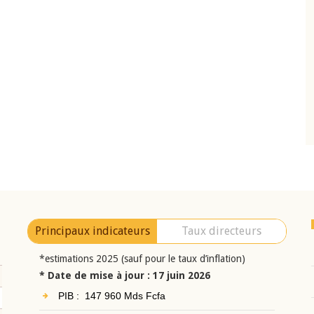
10 juin 2026
eur Jean-
Allocution d'ouverture du Comité de
a cérémonie de
Politique Monétaire de la BCEAO du 10 jui
uel 2025 de la
2026, prononcée par son Président
Monsieur Jean-Claude Kassi BROU
Principaux indicateurs
Taux directeurs
*estimations 2025 (sauf pour le taux d’inflation)
* Date de mise à jour : 17 juin 2026
PIB : 147 960 Mds Fcfa