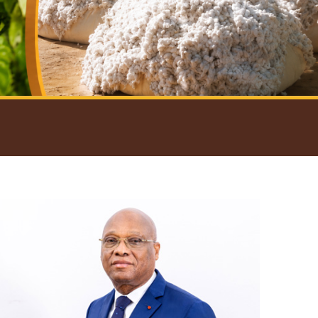
introductif du Gouverneur
Open
configuration
options