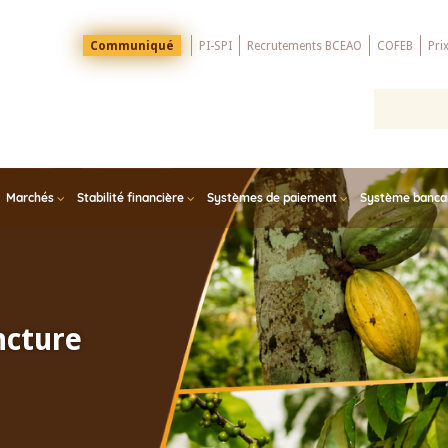
Menu
Communiqué
PI-SPI
Recrutements BCEAO
COFEB
Pri
Top
Marchés
Stabilité financière
Systèmes de paiement
Système bancair
ncture