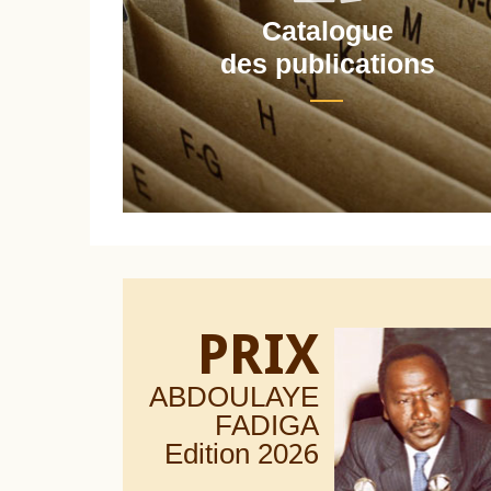
Catalogue
nt
des publications
PRIX
ABDOULAYE
FADIGA
Edition 20
26