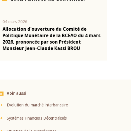
04 mars 2026
22 juillet 2026
Allocution d'ouverture du Comité de
Mot introduc
n
Politique Monétaire de la BCEAO du 4 mars
Claude Kassi
2026, prononcée par son Président
présentation
Monsieur Jean-Claude Kassi BROU
BCEAO
Voir aussi
Evolution du marché interbancaire
Systèmes Financiers Décentralisés