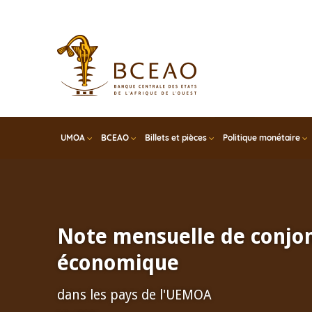
Skip
to
main
content
UMOA
BCEAO
Billets et pièces
Politique monétaire
Note mensuelle de conjo
économique
dans les pays de l'UEMOA