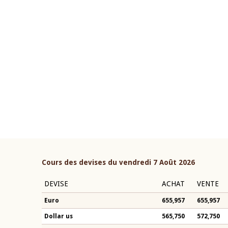
22 juillet 2026
ouverture du Comité de
Mot introductif du Gouvern
étaire de la BCEAO du 4 mars
Claude Kassi BROU lors de l
ée par son Président
présentation du rapport ann
n-Claude Kassi BROU
BCEAO
Cours des devises du vendredi 7 Août 2026
DEVISE
ACHAT
VENTE
Euro
655,957
655,957
Dollar us
565,750
572,750