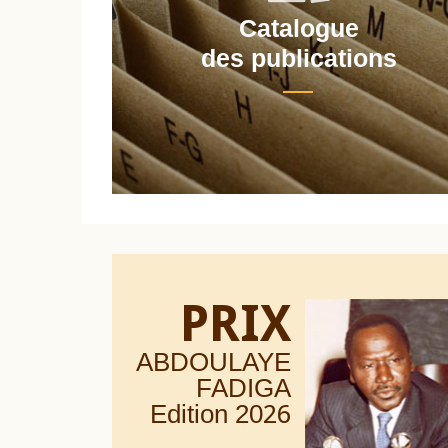
Catalogue
nt
des publications
PRIX
ABDOULAYE
FADIGA
Edition 20
26