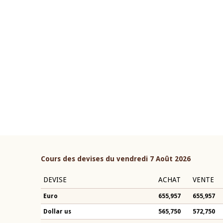
22 juillet 2026
ouverture du Comité de
Mot introductif du Gouvern
étaire de la BCEAO du 4 mars
Claude Kassi BROU lors de l
ée par son Président
présentation du rapport ann
n-Claude Kassi BROU
BCEAO
Cours des devises du vendredi 7 Août 2026
DEVISE
ACHAT
VENTE
Euro
655,957
655,957
Dollar us
565,750
572,750