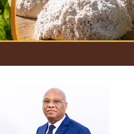
introductif du Gouverneur
Open
configuration
options