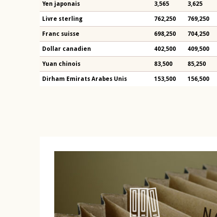
Yen japonais
3,565
3,625
Livre sterling
762,250
769,250
Franc suisse
698,250
704,250
Dollar canadien
402,500
409,500
Yuan chinois
83,500
85,250
Dirham Emirats Arabes Unis
153,500
156,500