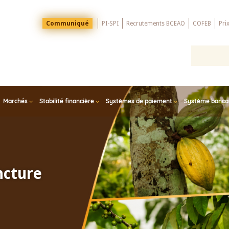
Menu
Communiqué
PI-SPI
Recrutements BCEAO
COFEB
Pri
Top
Marchés
Stabilité financière
Systèmes de paiement
Système bancair
ncture