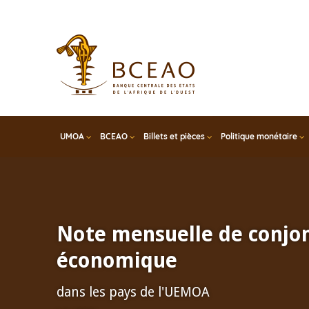
Skip
to
main
content
UMOA
BCEAO
Billets et pièces
Politique monétaire
Note mensuelle de conjo
économique
dans les pays de l'UEMOA