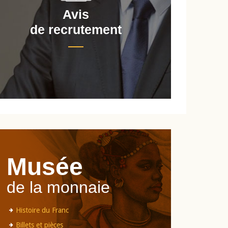
Avis
de recrutement
d
Musée
de la monnaie
Histoire du Franc
Billets et pièces