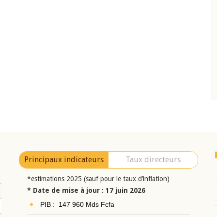
10 juin 2026
eur Jean-
Allocution d'ouverture du Comité de
a cérémonie de
Politique Monétaire de la BCEAO du 10 jui
uel 2025 de la
2026, prononcée par son Président
Monsieur Jean-Claude Kassi BROU
Principaux indicateurs
Taux directeurs
*estimations 2025 (sauf pour le taux d’inflation)
* Date de mise à jour : 17 juin 2026
PIB : 147 960 Mds Fcfa