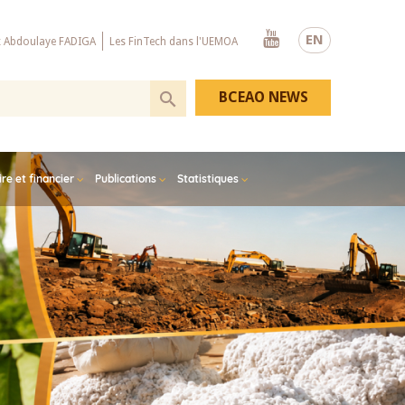
Youtube
EN
x Abdoulaye FADIGA
Les FinTech dans l'UEMOA
BCEAO NEWS
e et financier
Publications
Statistiques