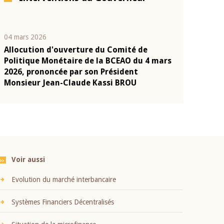
04 mars 2026
22 juillet 2026
Allocution d'ouverture du Comité de
Mot introduc
n
Politique Monétaire de la BCEAO du 4 mars
Claude Kassi
2026, prononcée par son Président
présentation
Monsieur Jean-Claude Kassi BROU
BCEAO
Voir aussi
Evolution du marché interbancaire
Systèmes Financiers Décentralisés