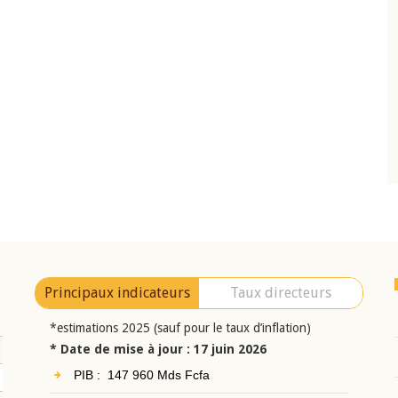
10 juin 2026
eur Jean-
Allocution d'ouverture du Comité de
a cérémonie de
Politique Monétaire de la BCEAO du 10 jui
uel 2025 de la
2026, prononcée par son Président
Monsieur Jean-Claude Kassi BROU
Principaux indicateurs
Taux directeurs
*estimations 2025 (sauf pour le taux d’inflation)
* Date de mise à jour : 17 juin 2026
PIB : 147 960 Mds Fcfa