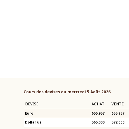
22 juillet 2026
ouverture du Comité de
Mot introductif du Gouvern
étaire de la BCEAO du 4 mars
Claude Kassi BROU lors de l
ée par son Président
présentation du rapport ann
n-Claude Kassi BROU
BCEAO
Cours des devises du mercredi 5 Août 2026
DEVISE
ACHAT
VENTE
Euro
655,957
655,957
Dollar us
565,000
572,000