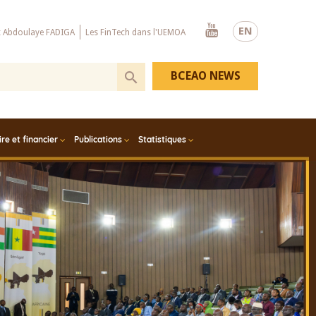
Youtube
EN
x Abdoulaye FADIGA
Les FinTech dans l'UEMOA
BCEAO NEWS
e et financier
Publications
Statistiques