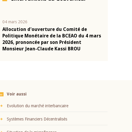
04 mars 2026
22 juillet 2026
Allocution d'ouverture du Comité de
Mot introduc
n
Politique Monétaire de la BCEAO du 4 mars
Claude Kassi
2026, prononcée par son Président
présentation
Monsieur Jean-Claude Kassi BROU
BCEAO
Voir aussi
Evolution du marché interbancaire
Systèmes Financiers Décentralisés