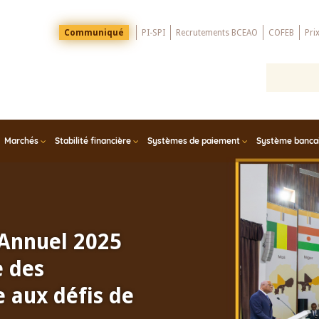
Menu
Communiqué
PI-SPI
Recrutements BCEAO
COFEB
Pri
Top
Marchés
Stabilité financière
Systèmes de paiement
Système bancair
 Annuel 2025
e des
 aux défis de