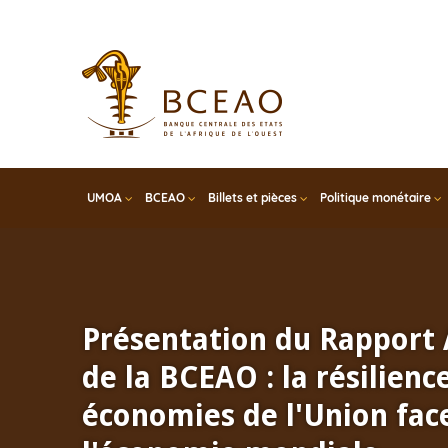
Skip
to
main
content
UMOA
BCEAO
Billets et pièces
Politique monétaire
Présentation du Rapport
de la BCEAO : la résilienc
économies de l'Union face