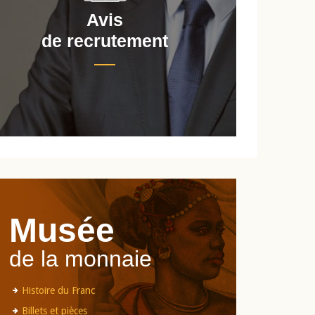
Avis
de recrutement
d
Musée
de la monnaie
Histoire du Franc
Billets et pièces