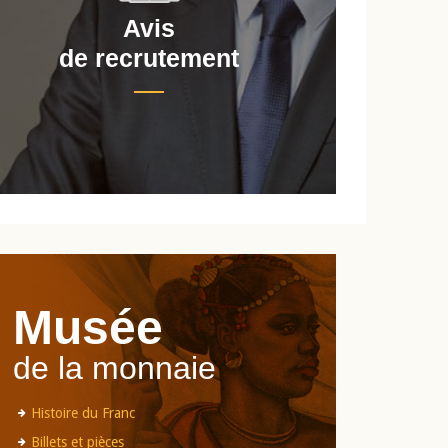
Avis
de recrutement
d
Musée
de la monnaie
Histoire du Franc
Billets et pièces