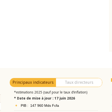
10 juin 2026
eur Jean-
Allocution d'ouverture du Comité de
a cérémonie de
Politique Monétaire de la BCEAO du 10 jui
uel 2025 de la
2026, prononcée par son Président
Monsieur Jean-Claude Kassi BROU
Principaux indicateurs
Taux directeurs
*estimations 2025 (sauf pour le taux d’inflation)
* Date de mise à jour : 17 juin 2026
PIB : 147 960 Mds Fcfa