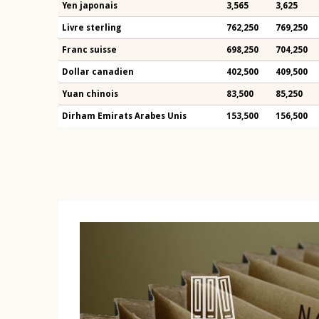
Yen japonais
3,565
3,625
Livre sterling
762,250
769,250
Franc suisse
698,250
704,250
Dollar canadien
402,500
409,500
Yuan chinois
83,500
85,250
Dirham Emirats Arabes Unis
153,500
156,500