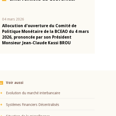
04 mars 2026
22 juillet 2026
Allocution d'ouverture du Comité de
Mot introduc
n
Politique Monétaire de la BCEAO du 4 mars
Claude Kassi
2026, prononcée par son Président
présentation
Monsieur Jean-Claude Kassi BROU
BCEAO
Voir aussi
Evolution du marché interbancaire
Systèmes Financiers Décentralisés