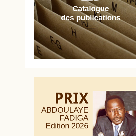
Catalogue
nt
des publications
PRIX
ABDOULAYE
FADIGA
Edition 20
26