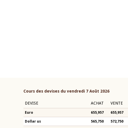
22 juillet 2026
ouverture du Comité de
Mot introductif du Gouvern
étaire de la BCEAO du 4 mars
Claude Kassi BROU lors de l
ée par son Président
présentation du rapport ann
n-Claude Kassi BROU
BCEAO
Cours des devises du vendredi 7 Août 2026
DEVISE
ACHAT
VENTE
Euro
655,957
655,957
Dollar us
565,750
572,750