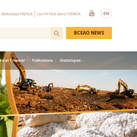
Youtube
EN
x Abdoulaye FADIGA
Les FinTech dans l'UEMOA
BCEAO NEWS
e et financier
Publications
Statistiques