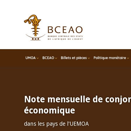
Skip
to
main
content
UMOA
BCEAO
Billets et pièces
Politique monétaire
Note mensuelle de conjo
économique
dans les pays de l'UEMOA