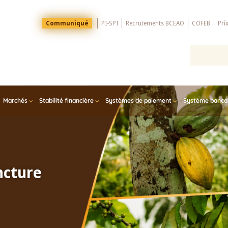
Menu
Communiqué
PI-SPI
Recrutements BCEAO
COFEB
Pri
Top
Marchés
Stabilité financière
Systèmes de paiement
Système bancair
ncture