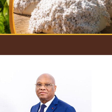
introductif du Gouverneur
Open
configuration
options