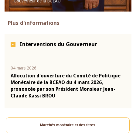
Gouverneur de la BCEAO
Plus d'informations
Interventions du Gouverneur
04 mars 2026
22 ju
que
Allocution d'ouverture du Comité de Politique
Mot 
Monétaire de la BCEAO du 4 mars 2026,
Kass
-
prononcée par son Président Monsieur Jean-
prés
Claude Kassi BROU
BCE
Marchés monétaire et des titres