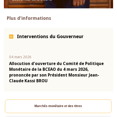
Plus d'informations
Interventions du Gouverneur
04 mars 2026
22 ju
que
Allocution d'ouverture du Comité de Politique
Mot 
Monétaire de la BCEAO du 4 mars 2026,
Kass
-
prononcée par son Président Monsieur Jean-
prés
Claude Kassi BROU
BCE
Marchés monétaire et des titres