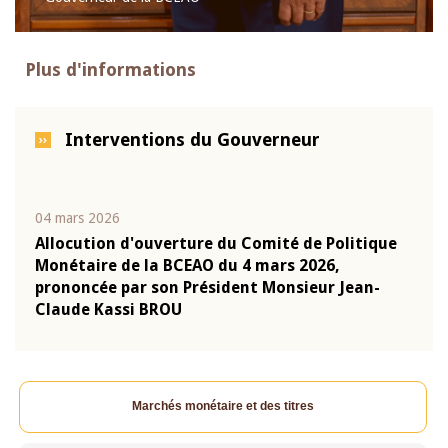
Plus d'informations
Interventions du Gouverneur
04 mars 2026
22 ju
que
Allocution d'ouverture du Comité de Politique
Mot 
Monétaire de la BCEAO du 4 mars 2026,
Kass
-
prononcée par son Président Monsieur Jean-
prés
Claude Kassi BROU
BCE
Marchés monétaire et des titres